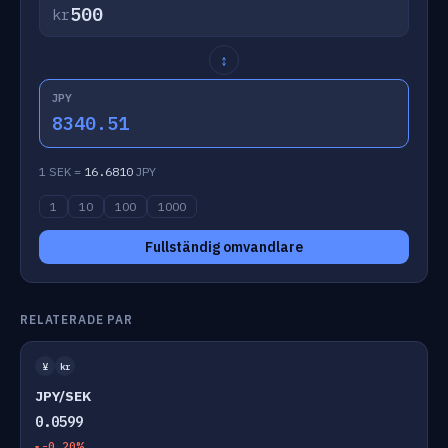
kr
↕
JPY
8340.51
1 SEK =
16.6810
JPY
1
10
100
1000
Fullständig omvandlare
RELATERADE PAR
¥
kr
JPY/SEK
0.0599
-0.20%