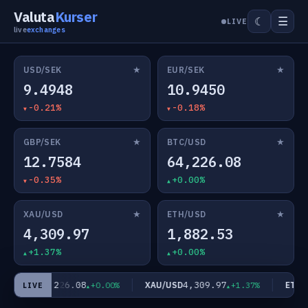
Valuta
Kurser
☰
☾
LIVE
live
exchanges
★
★
USD/SEK
EUR/SEK
9.4948
10.9450
-0.21%
-0.18%
★
★
GBP/SEK
BTC/USD
12.7584
64,226.08
-0.35%
+0.00%
★
★
XAU/USD
ETH/USD
4,309.97
1,882.53
+1.37%
+0.00%
64,226.08
4,309.97
TC/USD
XAU/USD
ETH/U
+0.00%
+1.37%
LIVE