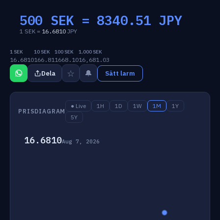
500 SEK =
8340.51
JPY
1 SEK =
16.6810
JPY
1 SEK
10 SEK
100 SEK
1,000 SEK
16.6810
166.81
1668.10
16,681.03
☆
🔔
Dela
Sätt larm
● Live
1H
1D
1W
1M
1Y
PRISDIAGRAM
5Y
16.6810
Aug 7, 2026