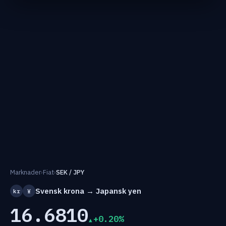
Marknader
›
Fiat
›
SEK / JPY
Svensk krona → Japansk yen
kr
¥
16.6810
+0.20%