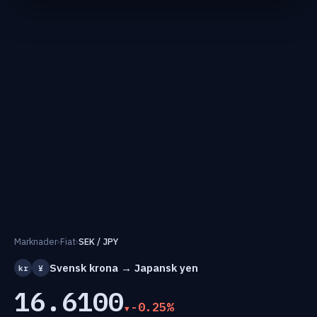
Marknader
›
Fiat
›
SEK / JPY
Svensk krona → Japansk yen
kr
¥
16.6100
-0.25%