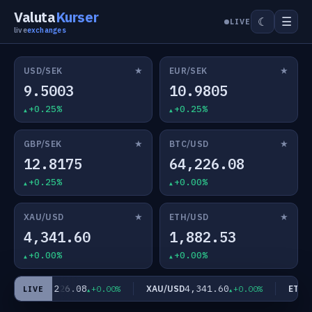
Valuta
Kurser
☰
☾
LIVE
live
exchanges
★
★
USD/SEK
EUR/SEK
9.5003
10.9805
+0.25%
+0.25%
★
★
GBP/SEK
BTC/USD
12.8175
64,226.08
+0.25%
+0.00%
★
★
XAU/USD
ETH/USD
4,341.60
1,882.53
+0.00%
+0.00%
64,226.08
4,341.60
TC/USD
XAU/USD
ETH/U
+0.00%
+0.00%
LIVE