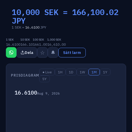
10,000 SEK =
166,100.02
JPY
1 SEK =
16.6100
JPY
1 SEK
10 SEK
100 SEK
1,000 SEK
16.6100
166.10
1661.00
16,610.00
☆
🔔
Dela
Sätt larm
● Live
1H
1D
1W
1M
1Y
PRISDIAGRAM
5Y
16.6100
Aug 9, 2026