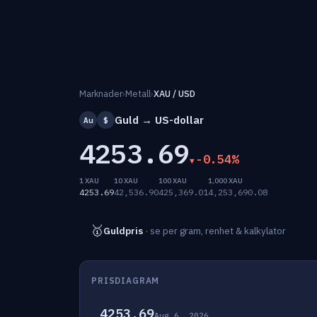
Marknader
›
Metall
›
XAU / USD
Guld → US-dollar
Au
$
4253.69
-0.54%
1 XAU
10 XAU
100 XAU
1,000 XAU
4253.69
42,536.90
425,369.01
4,253,690.08
🥇
Guldpris
· se per gram, renhet & kalkylator
PRISDIAGRAM
4253.69
Aug 6, 2026