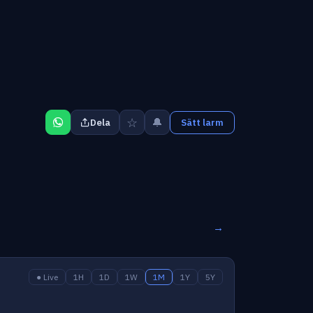
☆
🔔
Dela
Sätt larm
→
● Live
1H
1D
1W
1M
1Y
5Y