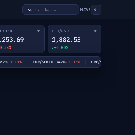
☾
🔍
LIVE
★
★
U/USD
ETH/USD
,253.69
1,882.53
0.54%
+0.00%
3
10.9420
12.7742
EUR/SEK
GBP/SEK
-0.01%
-0.16%
+0.01%