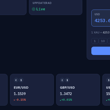
UPPDATERAD
Live
USD
4253.
1 XAU =
4253
1
10
€
$
£
$
$
EUR/USD
GBP/USD
U
1.1539
1.3472
1
-0.15%
+0.01%
+