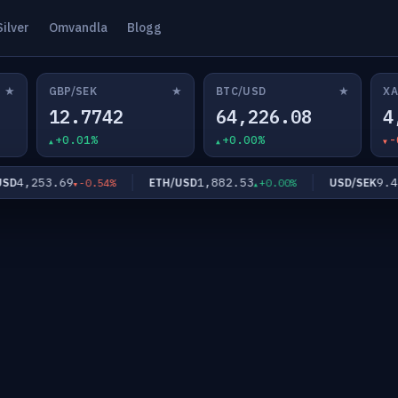
Silver
Omvandla
Blogg
★
★
★
GBP/SEK
BTC/USD
XA
12.7742
64,226.08
4
+0.01%
+0.00%
-
4,253.69
1,882.53
9.482
ETH/USD
USD/SEK
-0.54%
+0.00%