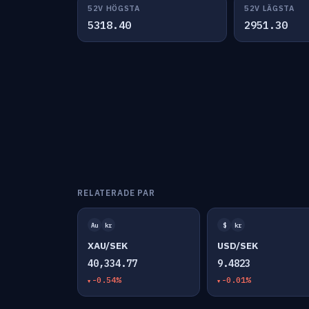
52V HÖGSTA
52V LÄGSTA
5318.40
2951.30
RELATERADE PAR
Au
kr
$
kr
XAU/SEK
USD/SEK
40,334.77
9.4823
-0.54%
-0.01%