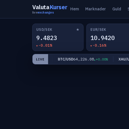
Valuta
Kurser
Hem
Marknader
Guld
live
exchanges
★
USD/SEK
EUR/SEK
9.4823
10.9420
-0.01%
-0.16%
12.7742
64,226.08
P/SEK
BTC/USD
XAU/USD
+0.01%
+0.00%
LIVE