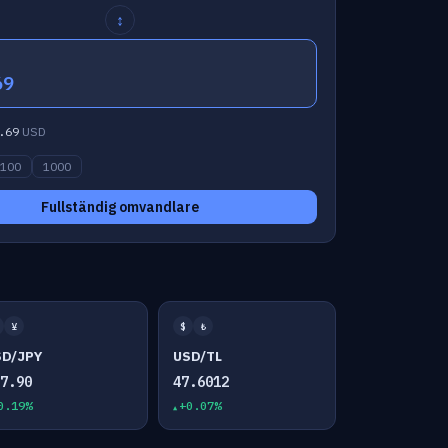
↕
69
.69
USD
100
1000
Fullständig omvandlare
¥
$
₺
SD/JPY
USD/TL
57.90
47.6012
0.19%
+0.07%