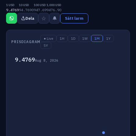
1 USD
10 USD
100 USD
1,000 USD
9.4769
94.7690
947.69
9476.90
☆
🔔
Dela
Sätt larm
● Live
1H
1D
1W
1M
1Y
PRISDIAGRAM
5Y
9.4769
Aug 8, 2026