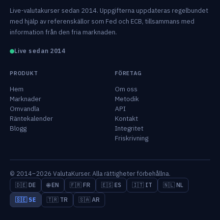
Live-valutakurser sedan 2014. Uppgifterna uppdateras regelbundet
med hjälp av referenskällor som Fed och ECB, tillsammans med
information från den fria marknaden.
Live sedan 2014
PRODUKT
FÖRETAG
Hem
Om oss
Marknader
Metodik
Omvandla
API
Räntekalender
Kontakt
Blogg
Integritet
Friskrivning
© 2014–2026 ValutaKurser. Alla rättigheter förbehållna.
🇩🇪 DE
🌐 EN
🇫🇷 FR
🇪🇸 ES
🇮🇹 IT
🇳🇱 NL
🇸🇪 SE
🇹🇷 TR
🇸🇦 AR