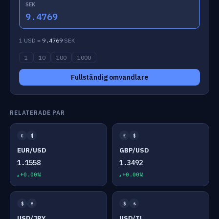
SEK
9.4769
1 USD =
9.4769
SEK
1
10
100
1000
Fullständig omvandlare
RELATERADE PAR
€
$
£
$
EUR/USD
GBP/USD
1.1558
1.3492
+0.00%
+0.00%
$
¥
$
₺
USD/JPY
USD/TL