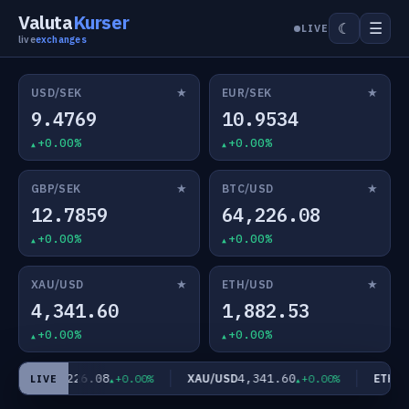
Valuta
Kurser
☰
☾
LIVE
live
exchanges
★
★
USD/SEK
EUR/SEK
9.4769
10.9534
+0.00%
+0.00%
★
★
GBP/SEK
BTC/USD
12.7859
64,226.08
+0.00%
+0.00%
★
★
XAU/USD
ETH/USD
4,341.60
1,882.53
+0.00%
+0.00%
64,226.08
4,341.60
C/USD
XAU/USD
ETH/US
+0.00%
+0.00%
LIVE