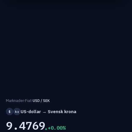
Marknader
›
Fiat
›
USD / SEK
US-dollar → Svensk krona
$
kr
9.4769
+0.00%