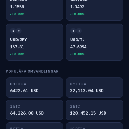
1.1558
1.3492
+0.00%
+0.00%
$
¥
$
₺
USD/JPY
USD/TL
157.81
47.6994
+0.00%
+0.00%
POPULÄRA OMVANDLINGAR
0.1 BTC =
0.5 BTC =
6422.61 USD
32,113.04 USD
1 BTC =
2 BTC =
64,226.08 USD
128,452.15 USD
5 BTC =
10 BTC =