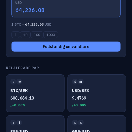
USD
64,226.08
1 BTC =
64,226.08
USD
1
10
100
1000
Fullständig omvandlare
RELATERADE PAR
₿
kr
$
kr
BTC/SEK
USD/SEK
608,664.10
9.4769
+0.00%
+0.00%
€
$
£
$
EUR/USD
GBP/USD