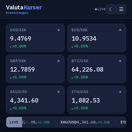
Valuta
Kurser
☰
☾
LIVE
live
exchanges
★
★
USD/SEK
EUR/SEK
9.4769
10.9534
+0.00%
+0.00%
★
★
GBP/SEK
BTC/USD
12.7859
64,226.08
+0.00%
+0.00%
★
★
XAU/USD
ETH/USD
4,341.60
1,882.53
+0.00%
+0.00%
64,226.08
4,341.60
C/USD
XAU/USD
ETH/US
+0.00%
+0.00%
LIVE