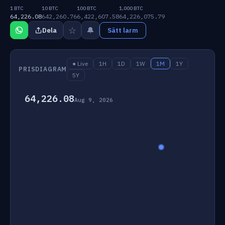
1 BTC
10 BTC
100 BTC
1,000 BTC
64,226.08
642,260.76
6,422,607.58
64,226,075.79
☆
🔔
Dela
Sätt larm
● Live
1H
1D
1W
1M
1Y
PRISDIAGRAM
5Y
64,226.08
Aug 9, 2026