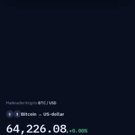
Marknader
›
Krypto
›
BTC / USD
Bitcoin → US-dollar
₿
$
64,226.08
+0.00%