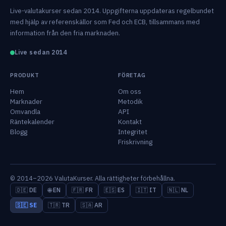
Live-valutakurser sedan 2014. Uppgifterna uppdateras regelbundet
med hjälp av referenskällor som Fed och ECB, tillsammans med
information från den fria marknaden.
Live sedan 2014
PRODUKT
FÖRETAG
Hem
Om oss
Marknader
Metodik
Omvandla
API
Räntekalender
Kontakt
Blogg
Integritet
Friskrivning
© 2014–2026 ValutaKurser. Alla rättigheter förbehållna.
🇩🇪 DE
🌐 EN
🇫🇷 FR
🇪🇸 ES
🇮🇹 IT
🇳🇱 NL
🇸🇪 SE
🇹🇷 TR
🇸🇦 AR