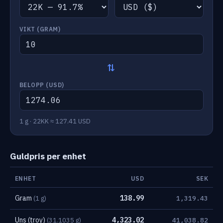
VIKT (GRAM)
⇄
BELOPP (
USD
)
1 g · 22KK ≈ 127.41 USD
Guldpris per enhet
ENHET
USD
SEK
Gram
138.99
(1 g)
1,319.43
Uns (troy)
4,323.02
(31.1035 g)
41,038.82