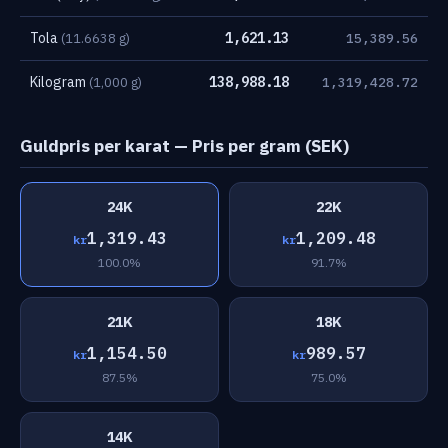
Tola
1,621.13
(11.6638 g)
15,389.56
Kilogram
138,988.18
(1,000 g)
1,319,428.72
Guldpris per karat — Pris per gram (SEK)
24K
22K
1,319.43
1,209.48
kr
kr
100.0%
91.7%
21K
18K
1,154.50
989.57
kr
kr
87.5%
75.0%
14K