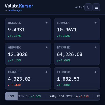
Valuta
Kurser
☰
☾
LIVE
live
exchanges
★
★
USD/SEK
EUR/SEK
9.4931
10.9671
+0.17%
+0.12%
★
★
GBP/SEK
BTC/USD
12.8026
64,226.08
+0.13%
+0.00%
★
★
XAU/USD
ETH/USD
4,323.02
1,882.53
-0.43%
+0.00%
64,226.08
4,323.02
TC/USD
XAU/USD
ETH/U
+0.00%
-0.43%
LIVE