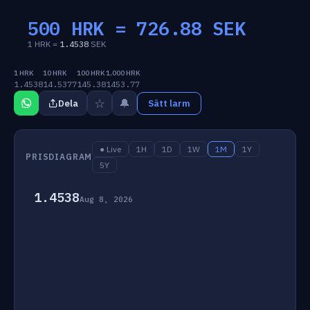
500 HRK =
726.88
SEK
1 HRK =
1.4538
SEK
1 HRK
10 HRK
100 HRK
1,000 HRK
1.4538
14.5377
145.38
1453.77
☆
🔔
Dela
Sätt larm
● Live
1H
1D
1W
1M
1Y
PRISDIAGRAM
5Y
1.4538
Aug 8, 2026