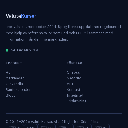
Valuta
Kurser
Live-valutakurser sedan 2014. Uppgifterna uppdateras regelbundet
med hjälp av referenskällor som Fed och ECB, tillsammans med
information från den fria marknaden.
Live sedan 2014
PRODUKT
FÖRETAG
Hem
Om oss
Marknader
Metodik
Omvandla
API
Räntekalender
Kontakt
Blogg
Integritet
Friskrivning
© 2014–2026 ValutaKurser. Alla rättigheter förbehållna.