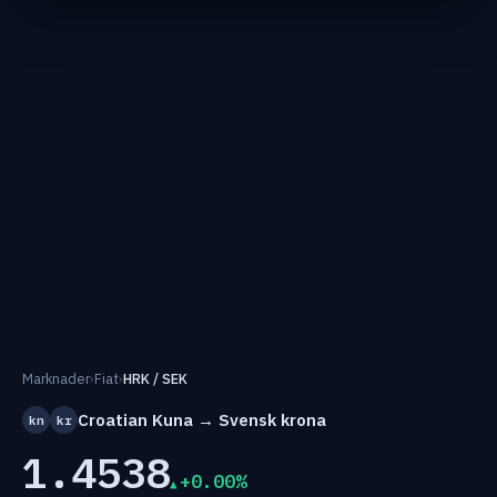
Marknader
›
Fiat
›
HRK / SEK
Croatian Kuna → Svensk krona
kn
kr
1.4538
+0.00%