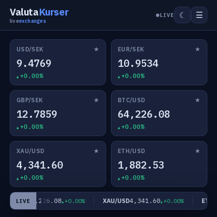
Valuta
Kurser
☰
☾
LIVE
live
exchanges
★
★
USD/SEK
EUR/SEK
9.4769
10.9534
+0.00%
+0.00%
★
★
GBP/SEK
BTC/USD
12.7859
64,226.08
+0.00%
+0.00%
★
★
XAU/USD
ETH/USD
4,341.60
1,882.53
+0.00%
+0.00%
64,226.08
4,341.60
TC/USD
XAU/USD
ETH/U
+0.00%
+0.00%
LIVE