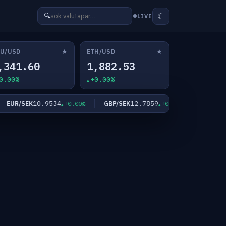
☾
🔍
LIVE
★
★
U/USD
ETH/USD
,341.60
1,882.53
0.00%
+0.00%
10.9534
12.7859
64
UR/SEK
GBP/SEK
BTC/USD
+0.00%
+0.00%