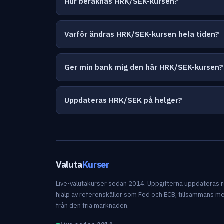
Hur beräknas HRK/SEK-kursen?
Varför ändras HRK/SEK-kursen hela tiden?
Ger min bank mig den här HRK/SEK-kursen?
Uppdateras HRK/SEK på helger?
Valuta
Kurser
Live-valutakurser sedan 2014. Uppgifterna uppdateras
hjälp av referenskällor som Fed och ECB, tillsammans m
från den fria marknaden.