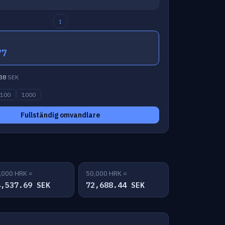
↕
77
38
SEK
100
1000
Fullständig omvandlare
,000 HRK =
50,000 HRK =
4,537.69 SEK
72,688.44 SEK