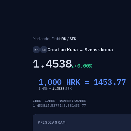
Marknader
›
Fiat
›
HRK / SEK
Croatian Kuna → Svensk krona
kn
kr
1.4538
+0.00%
1,000 HRK =
1453.77
1 HRK =
1.4538
SEK
1 HRK
10 HRK
100 HRK
1,000 HRK
1.4538
14.5377
145.38
1453.77
PRISDIAGRAM