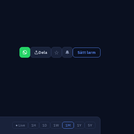
☆
🔔
Dela
Sätt larm
● Live
1H
1D
1W
1M
1Y
5Y