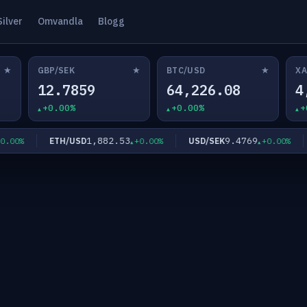
Silver
Omvandla
Blogg
★
★
★
GBP/SEK
BTC/USD
XA
12.7859
64,226.08
4
+0.00%
+0.00%
+
1,882.53
9.4769
ETH/USD
USD/SEK
E
0%
+0.00%
+0.00%