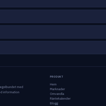
PRODUKT
Hem
 regelbundet med
Marknader
ed information
Omvandla
Räntekalender
Blogg