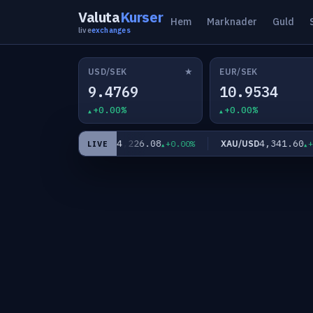
Valuta
Kurser
Hem
Marknader
Guld
live
exchanges
★
USD/SEK
EUR/SEK
9.4769
10.9534
+0.00%
+0.00%
64,226.08
4,341.60
BTC/USD
XAU/USD
+0.00%
+0.00%
+0.0
LIVE