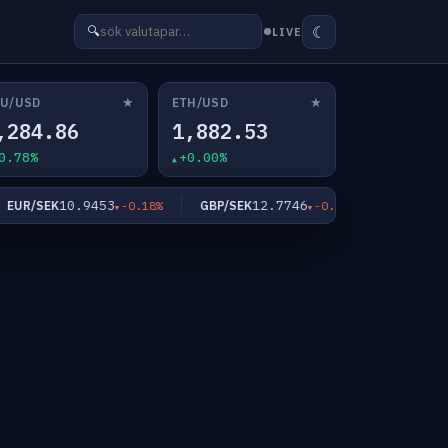
☾
🔍
LIVE
★
★
U/USD
ETH/USD
,284.86
1,882.53
0.78%
+0.00%
10.9453
12.7746
64
R/SEK
GBP/SEK
BTC/USD
-0.18%
-0.22%