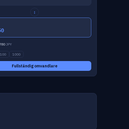
↕
50
780
JPY
100
1000
Fullständig omvandlare