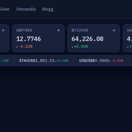
Silver
Omvandla
Blogg
★
★
★
GBP/SEK
BTC/USD
XA
12.7746
64,226.08
4
-0.22%
+0.00%
+
1,882.53
9.5005
ETH/USD
USD/SEK
EU
%
+0.00%
-0.15%