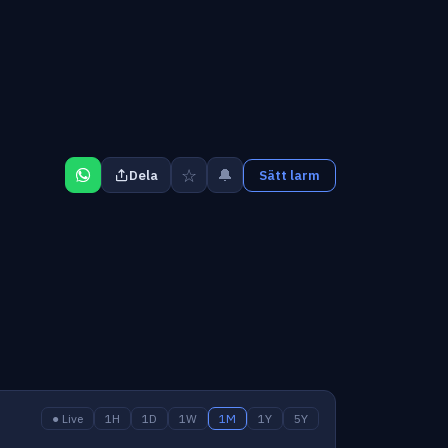
☆
🔔
Dela
Sätt larm
● Live
1H
1D
1W
1M
1Y
5Y