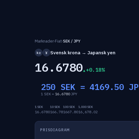
Marknader
›
Fiat
›
SEK / JPY
Svensk krona → Japansk yen
kr
¥
16.6780
+0.18%
250 SEK =
4169.50
JP
1 SEK =
16.6780
JPY
1 SEK
10 SEK
100 SEK
1,000 SEK
16.6780
166.78
1667.80
16,678.02
PRISDIAGRAM