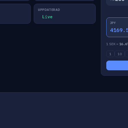
UPPDATERAD
Live
JPY
4169.
1 SEK =
16.6
1
10