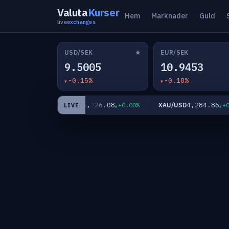
Valuta
Kurser
Hem
Marknader
Guld
live
exchanges
★
USD/SEK
EUR/SEK
9.5005
10.9453
-0.15%
-0.18%
64,226.08
4,284.86
BTC/USD
XAU/USD
-0.22%
+0.00%
+0.78
LIVE