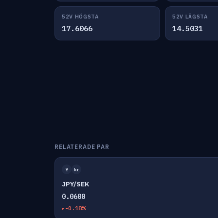
52V HÖGSTA
52V LÄGSTA
17.6066
14.5031
RELATERADE PAR
¥
kr
JPY/SEK
0.0600
-0.18%