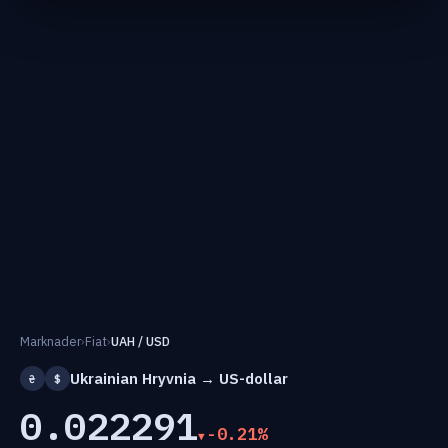
Marknader
›
Fiat
›
UAH / USD
Ukrainian Hryvnia → US-dollar
₴
$
0.022291
-0.21%