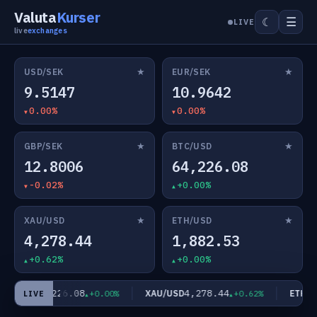
Valuta
Kurser
☰
☾
LIVE
live
exchanges
★
★
USD/SEK
EUR/SEK
9.5147
10.9642
0.00%
0.00%
★
★
GBP/SEK
BTC/USD
12.8006
64,226.08
-0.02%
+0.00%
★
★
XAU/USD
ETH/USD
4,278.44
1,882.53
+0.62%
+0.00%
64,226.08
4,278.44
TC/USD
XAU/USD
ETH/US
+0.00%
+0.62%
LIVE