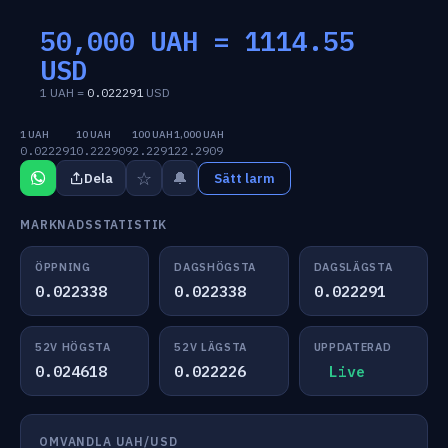
50,000 UAH =
1114.55
USD
1 UAH =
0.022291
USD
1 UAH
10 UAH
100 UAH
1,000 UAH
0.022291
0.222909
2.2291
22.2909
☆
🔔
Dela
Sätt larm
MARKNADSSTATISTIK
ÖPPNING
DAGSHÖGSTA
DAGSLÄGSTA
0.022338
0.022338
0.022291
52V HÖGSTA
52V LÄGSTA
UPPDATERAD
0.024618
0.022226
Live
OMVANDLA UAH/USD