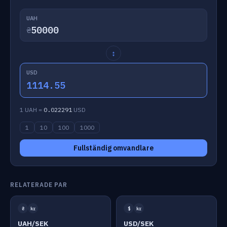
UAH
₴
↕
USD
1114.55
1 UAH =
0.022291
USD
1
10
100
1000
Fullständig omvandlare
RELATERADE PAR
₴
kr
$
kr
UAH/SEK
USD/SEK