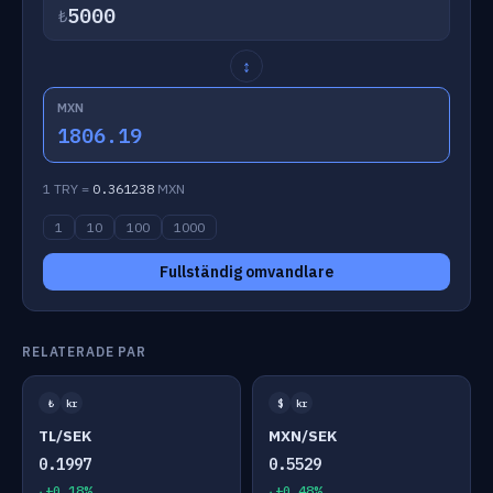
₺
↕
MXN
1806.19
1 TRY =
0.361238
MXN
1
10
100
1000
Fullständig omvandlare
RELATERADE PAR
₺
kr
$
kr
TL/SEK
MXN/SEK
0.1997
0.5529
+0.18%
+0.48%