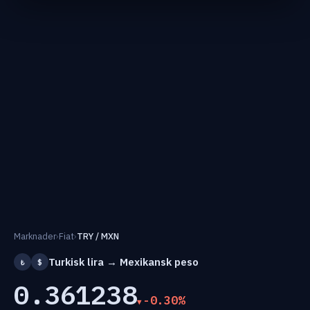
Marknader
›
Fiat
›
TRY / MXN
Turkisk lira → Mexikansk peso
₺
$
0.361238
-0.30%