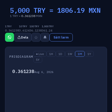
5,000 TRY =
1806.19
MXN
1 TRY =
0.361238
MXN
1 TRY
10 TRY
100 TRY
1,000 TRY
0.361238
3.6124
36.1238
361.24
☆
🔔
Dela
Sätt larm
● Live
1H
1D
1W
1M
1Y
PRISDIAGRAM
5Y
0.361238
Aug 6, 2026