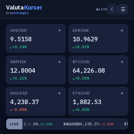
Valuta
Kurser
☰
☾
LIVE
live
exchanges
★
★
USD/SEK
EUR/SEK
9.5158
10.9629
+0.34%
+0.03%
★
★
GBP/SEK
BTC/USD
12.8004
64,226.08
+0.21%
+0.00%
★
★
XAU/USD
ETH/USD
4,238.37
1,882.53
-0.89%
+0.00%
64,226.08
4,238.37
TC/USD
XAU/USD
ETH/U
+0.00%
-0.89%
LIVE