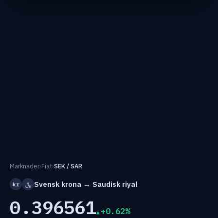
Marknader
›
Fiat
›
SEK / SAR
Svensk krona → Saudisk riyal
kr
﷼
0.396561
+0.62%