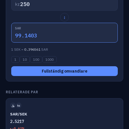
kr
↕
SAR
99.1403
1 SEK =
0.396561
SAR
1
10
100
1000
Fullständig omvandlare
RELATERADE PAR
﷼
kr
SAR/SEK
2.5217
-0.62%