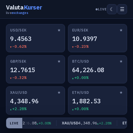
Valuta
Kurser
☰
☾
LIVE
live
exchanges
★
★
USD/SEK
EUR/SEK
9.4563
10.9397
-0.62%
-0.23%
★
★
GBP/SEK
BTC/USD
12.7615
64,226.08
-0.32%
+0.00%
★
★
XAU/USD
ETH/USD
4,348.96
1,882.53
+2.28%
+0.00%
64,226.08
4,348.96
C/USD
XAU/USD
ETH/US
+0.00%
+2.28%
LIVE