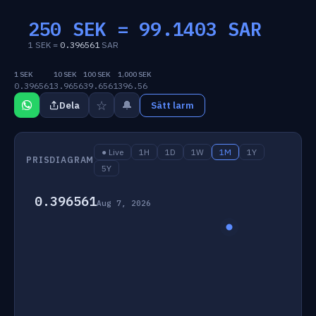
250 SEK =
99.1403
SAR
1 SEK =
0.396561
SAR
1 SEK
10 SEK
100 SEK
1,000 SEK
0.396561
3.9656
39.6561
396.56
☆
🔔
Dela
Sätt larm
● Live
1H
1D
1W
1M
1Y
PRISDIAGRAM
5Y
0.396561
Aug 7, 2026