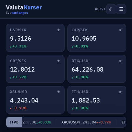
Valuta
Kurser
☰
☾
LIVE
live
exchanges
★
★
USD/SEK
EUR/SEK
9.5126
10.9605
+0.31%
+0.01%
★
★
GBP/SEK
BTC/USD
12.8012
64,226.08
+0.22%
+0.00%
★
★
XAU/USD
ETH/USD
4,243.04
1,882.53
-0.79%
+0.00%
64,226.08
4,243.04
TC/USD
XAU/USD
ETH/US
+0.00%
-0.79%
LIVE