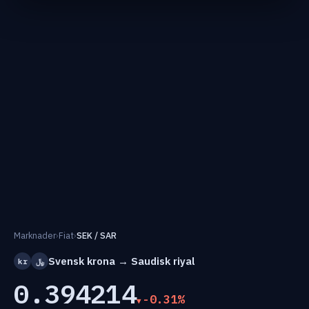
Marknader
›
Fiat
›
SEK / SAR
Svensk krona → Saudisk riyal
kr
﷼
0.394214
-0.31%