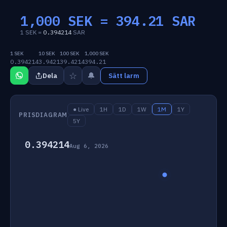
1,000 SEK =
394.21
SAR
1 SEK =
0.394214
SAR
1 SEK
10 SEK
100 SEK
1,000 SEK
0.394214
3.9421
39.4214
394.21
☆
🔔
Dela
Sätt larm
● Live
1H
1D
1W
1M
1Y
PRISDIAGRAM
5Y
0.394214
Aug 6, 2026