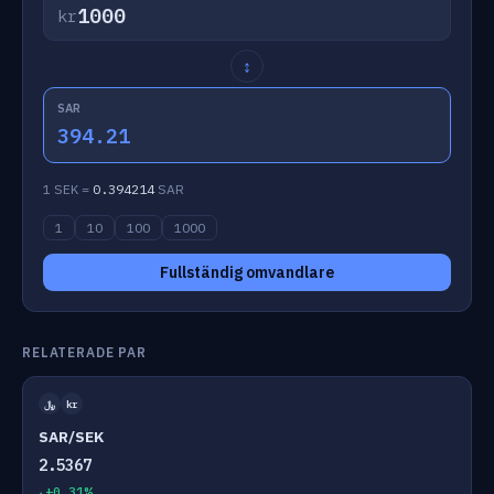
kr
↕
SAR
394.21
1 SEK =
0.394214
SAR
1
10
100
1000
Fullständig omvandlare
RELATERADE PAR
﷼
kr
SAR/SEK
2.5367
+0.31%