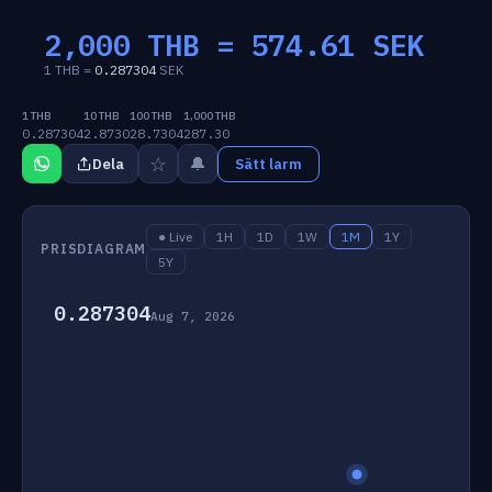
2,000 THB =
574.61
SEK
1 THB =
0.287304
SEK
1 THB
10 THB
100 THB
1,000 THB
0.287304
2.8730
28.7304
287.30
☆
🔔
Dela
Sätt larm
● Live
1H
1D
1W
1M
1Y
PRISDIAGRAM
5Y
0.287304
Aug 7, 2026