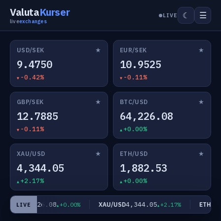
Valuta
Kurser
☰
☾
LIVE
live
exchanges
★
★
USD/SEK
EUR/SEK
9.4750
10.9525
-0.42%
-0.11%
★
★
GBP/SEK
BTC/USD
12.7885
64,226.08
-0.11%
+0.00%
★
★
XAU/USD
ETH/USD
4,344.05
1,882.53
+2.17%
+0.00%
64,226.08
4,344.05
C/USD
XAU/USD
ETH/USD
+0.00%
+2.17%
LIVE