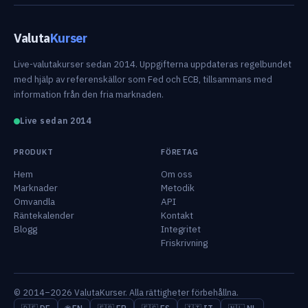
Valuta
Kurser
Live-valutakurser sedan 2014. Uppgifterna uppdateras regelbundet
med hjälp av referenskällor som Fed och ECB, tillsammans med
information från den fria marknaden.
Live sedan 2014
PRODUKT
FÖRETAG
Hem
Om oss
Marknader
Metodik
Omvandla
API
Räntekalender
Kontakt
Blogg
Integritet
Friskrivning
© 2014–2026 ValutaKurser. Alla rättigheter förbehållna.