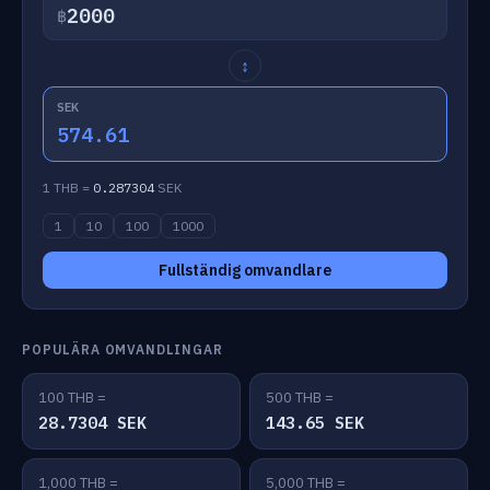
฿
↕
SEK
574.61
1 THB =
0.287304
SEK
1
10
100
1000
Fullständig omvandlare
POPULÄRA OMVANDLINGAR
100 THB =
500 THB =
28.7304 SEK
143.65 SEK
1,000 THB =
5,000 THB =