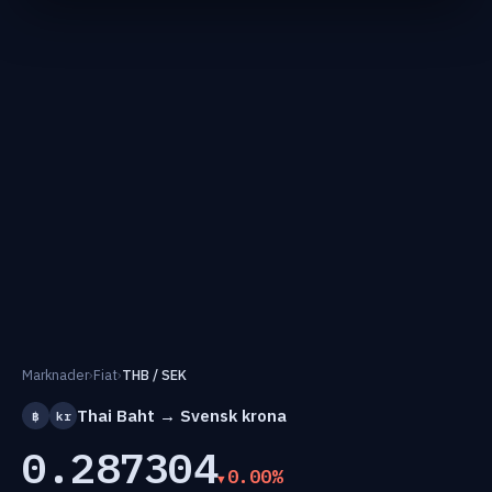
Marknader
›
Fiat
›
THB / SEK
Thai Baht → Svensk krona
฿
kr
0.287304
0.00%