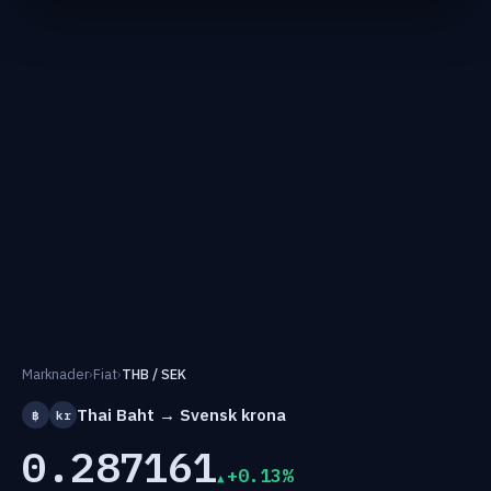
Marknader
›
Fiat
›
THB / SEK
Thai Baht → Svensk krona
฿
kr
0.287161
+0.13%