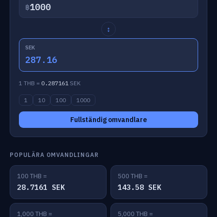
฿
↕
SEK
287.16
1 THB =
0.287161
SEK
1
10
100
1000
Fullständig omvandlare
POPULÄRA OMVANDLINGAR
100 THB =
500 THB =
28.7161 SEK
143.58 SEK
1,000 THB =
5,000 THB =