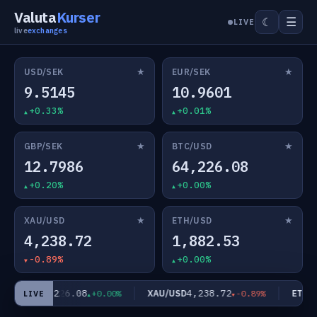
Valuta
Kurser
☰
☾
LIVE
live
exchanges
★
★
USD/SEK
EUR/SEK
9.5145
10.9601
+0.33%
+0.01%
★
★
GBP/SEK
BTC/USD
12.7986
64,226.08
+0.20%
+0.00%
★
★
XAU/USD
ETH/USD
4,238.72
1,882.53
-0.89%
+0.00%
64,226.08
4,238.72
TC/USD
XAU/USD
ETH/U
+0.00%
-0.89%
LIVE