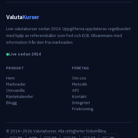
Valuta
Kurser
Live-valutakurser sedan 2014. Uppgifterna uppdateras regelbundet
med hjälp av referenskällor som Fed och ECB, tillsammans med
information från den fria marknaden.
Live sedan 2014
PRODUKT
FÖRETAG
Hem
Om oss
Marknader
Metodik
Omvandla
API
Räntekalender
Kontakt
Blogg
Integritet
Friskrivning
© 2014–2026 ValutaKurser. Alla rättigheter förbehållna.