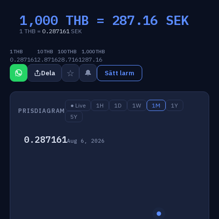
1,000 THB =
287.16
SEK
1 THB =
0.287161
SEK
1 THB
10 THB
100 THB
1,000 THB
0.287161
2.8716
28.7161
287.16
☆
🔔
Dela
Sätt larm
● Live
1H
1D
1W
1M
1Y
PRISDIAGRAM
5Y
0.287161
Aug 6, 2026