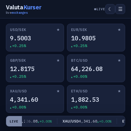
Valuta
Kurser
☰
☾
LIVE
live
exchanges
★
★
USD/SEK
EUR/SEK
9.5003
10.9805
+0.25%
+0.25%
★
★
GBP/SEK
BTC/USD
12.8175
64,226.08
+0.25%
+0.00%
★
★
XAU/USD
ETH/USD
4,341.60
1,882.53
+0.00%
+0.00%
64,226.08
4,341.60
BTC/USD
XAU/USD
ETH/U
+0.00%
+0.00%
LIVE