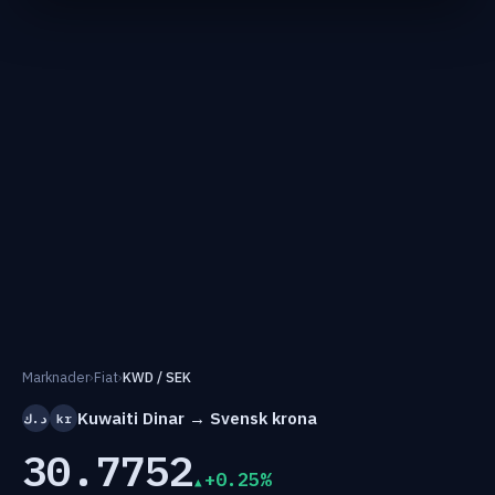
Marknader
›
Fiat
›
KWD / SEK
Kuwaiti Dinar → Svensk krona
د.ك
kr
30.7752
+0.25%