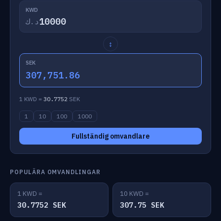
KWD
د.ك
↕
SEK
307,751.86
1 KWD =
30.7752
SEK
1
10
100
1000
Fullständig omvandlare
POPULÄRA OMVANDLINGAR
1 KWD =
10 KWD =
30.7752 SEK
307.75 SEK