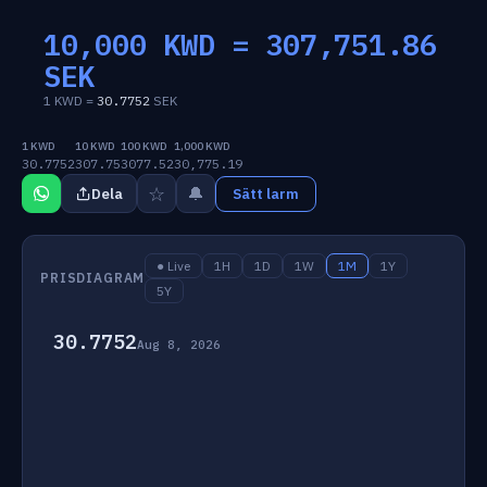
10,000 KWD =
307,751.86
SEK
1 KWD =
30.7752
SEK
1 KWD
10 KWD
100 KWD
1,000 KWD
30.7752
307.75
3077.52
30,775.19
☆
🔔
Dela
Sätt larm
● Live
1H
1D
1W
1M
1Y
PRISDIAGRAM
5Y
30.7752
Aug 8, 2026