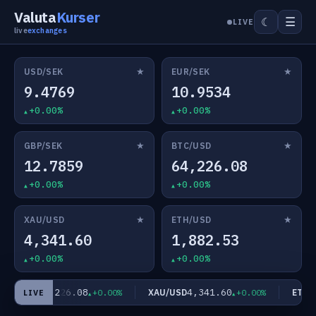
Valuta
Kurser
☰
☾
LIVE
live
exchanges
★
★
USD/SEK
EUR/SEK
9.4769
10.9534
+0.00%
+0.00%
★
★
GBP/SEK
BTC/USD
12.7859
64,226.08
+0.00%
+0.00%
★
★
XAU/USD
ETH/USD
4,341.60
1,882.53
+0.00%
+0.00%
64,226.08
4,341.60
TC/USD
XAU/USD
ETH/U
+0.00%
+0.00%
LIVE