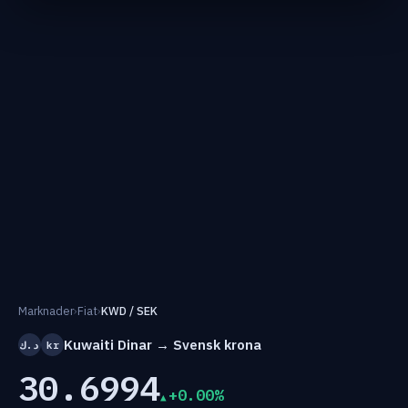
Marknader
›
Fiat
›
KWD / SEK
Kuwaiti Dinar → Svensk krona
د.ك
kr
30.6994
+0.00%