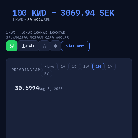
100 KWD =
3069.94
SEK
1 KWD =
30.6994
SEK
1 KWD
10 KWD
100 KWD
1,000 KWD
30.6994
306.99
3069.94
30,699.38
☆
🔔
Dela
Sätt larm
● Live
1H
1D
1W
1M
1Y
PRISDIAGRAM
5Y
30.6994
Aug 8, 2026