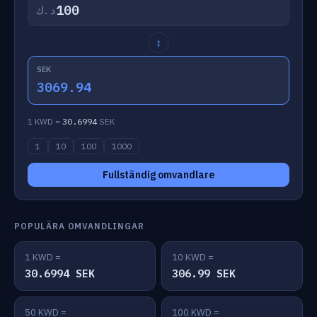
د.ك
↕
SEK
3069.94
1 KWD =
30.6994
SEK
1
10
100
1000
Fullständig omvandlare
POPULÄRA OMVANDLINGAR
1 KWD =
10 KWD =
30.6994 SEK
306.99 SEK
50 KWD =
100 KWD =