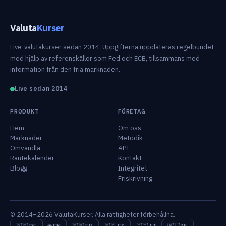
Valuta
Kurser
Live-valutakurser sedan 2014. Uppgifterna uppdateras regelbundet
med hjälp av referenskällor som Fed och ECB, tillsammans med
information från den fria marknaden.
Live sedan 2014
PRODUKT
FÖRETAG
Hem
Om oss
Marknader
Metodik
Omvandla
API
Räntekalender
Kontakt
Blogg
Integritet
Friskrivning
© 2014–2026 ValutaKurser. Alla rättigheter förbehållna.