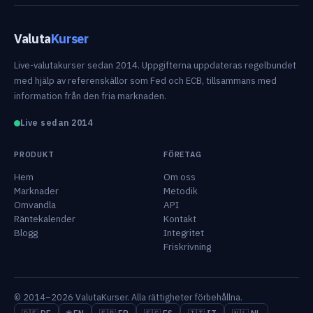
Valuta
Kurser
Live-valutakurser sedan 2014. Uppgifterna uppdateras regelbundet
med hjälp av referenskällor som Fed och ECB, tillsammans med
information från den fria marknaden.
Live sedan 2014
PRODUKT
FÖRETAG
Hem
Om oss
Marknader
Metodik
Omvandla
API
Räntekalender
Kontakt
Blogg
Integritet
Friskrivning
© 2014–2026 ValutaKurser. Alla rättigheter förbehållna.