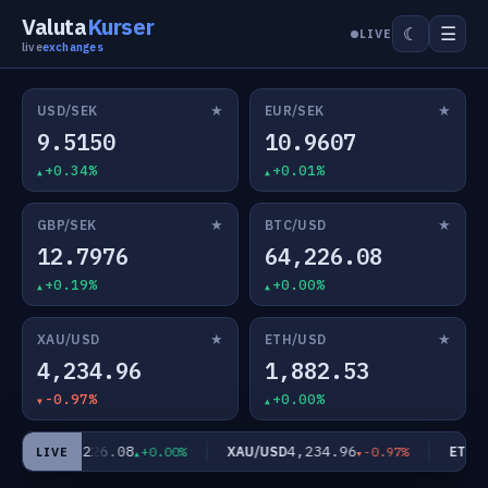
Valuta
Kurser
☰
☾
LIVE
live
exchanges
★
★
USD/SEK
EUR/SEK
9.5150
10.9607
+0.34%
+0.01%
★
★
GBP/SEK
BTC/USD
12.7976
64,226.08
+0.19%
+0.00%
★
★
XAU/USD
ETH/USD
4,234.96
1,882.53
-0.97%
+0.00%
64,226.08
4,234.96
TC/USD
XAU/USD
ETH/U
+0.00%
-0.97%
LIVE