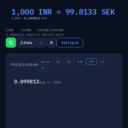
1,000 INR =
99.8133
SEK
1 INR =
0.099813
SEK
1 INR
10 INR
100 INR
1,000 INR
0.099813
0.998133
9.9813
99.8133
☆
🔔
Dela
Sätt larm
● Live
1H
1D
1W
1M
1Y
PRISDIAGRAM
5Y
0.099813
Aug 6, 2026