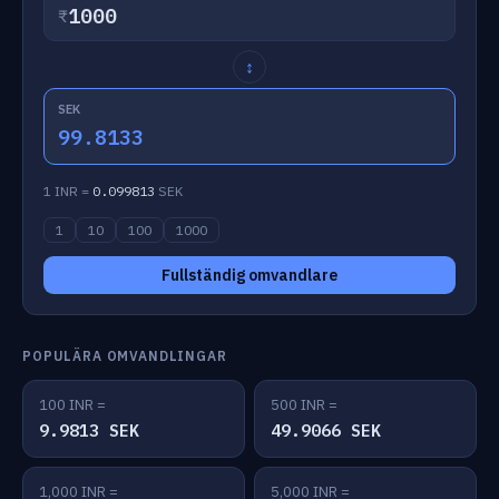
₹
↕
SEK
99.8133
1 INR =
0.099813
SEK
1
10
100
1000
Fullständig omvandlare
POPULÄRA OMVANDLINGAR
100 INR =
500 INR =
9.9813 SEK
49.9066 SEK
1,000 INR =
5,000 INR =