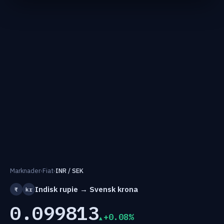
Marknader
›
Fiat
›
INR / SEK
Indisk rupie → Svensk krona
₹
kr
0.099813
+0.08%