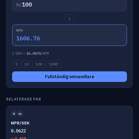
kr
↕
NPR
1606.76
1 SEK =
16.0676
NPR
1
10
100
1000
Fullständig omvandlare
RELATERADE PAR
₨
kr
NPR/SEK
0.0622
-0.43%