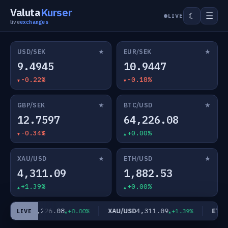
Valuta
Kurser
☰
☾
LIVE
live
exchanges
★
★
USD/SEK
EUR/SEK
9.4945
10.9447
-0.22%
-0.18%
★
★
GBP/SEK
BTC/USD
12.7597
64,226.08
-0.34%
+0.00%
★
★
XAU/USD
ETH/USD
4,311.09
1,882.53
+1.39%
+0.00%
64,226.08
4,311.09
TC/USD
XAU/USD
ETH/U
+0.00%
+1.39%
LIVE