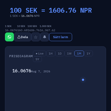
100 SEK =
1606.76
NPR
1 SEK =
16.0676
NPR
1 SEK
10 SEK
100 SEK
1,000 SEK
16.0676
160.68
1606.76
16,067.62
☆
🔔
Dela
Sätt larm
● Live
1H
1D
1W
1M
1Y
PRISDIAGRAM
5Y
16.0676
Aug 7, 2026