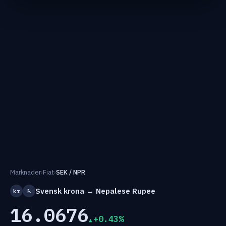
Marknader
›
Fiat
›
SEK / NPR
Svensk krona → Nepalese Rupee
kr
₨
16.0676
+0.43%