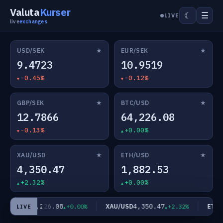
Valuta
Kurser
☰
☾
LIVE
live
exchanges
★
★
USD/SEK
EUR/SEK
9.4723
10.9519
-0.45%
-0.12%
★
★
GBP/SEK
BTC/USD
12.7866
64,226.08
-0.13%
+0.00%
★
★
XAU/USD
ETH/USD
4,350.47
1,882.53
+2.32%
+0.00%
64,226.08
4,350.47
TC/USD
XAU/USD
ETH/U
+0.00%
+2.32%
LIVE