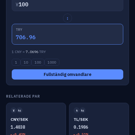
¥
↕
TRY
706.96
1 CNY =
7.0696
TRY
1
10
100
1000
Fullständig omvandlare
RELATERADE PAR
¥
kr
₺
kr
CNY/SEK
TL/SEK
1.4038
0.1986
-0.43%
-0.51%