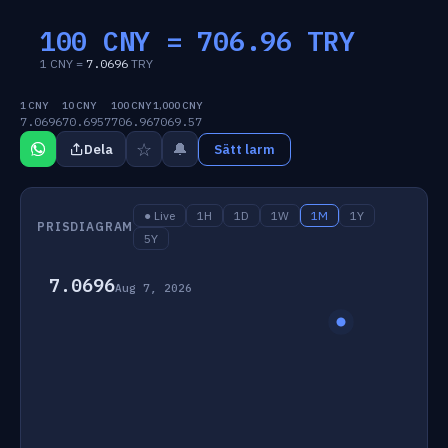
100 CNY =
706.96
TRY
1 CNY =
7.0696
TRY
1 CNY
10 CNY
100 CNY
1,000 CNY
7.0696
70.6957
706.96
7069.57
☆
🔔
Dela
Sätt larm
● Live
1H
1D
1W
1M
1Y
PRISDIAGRAM
5Y
7.0696
Aug 7, 2026