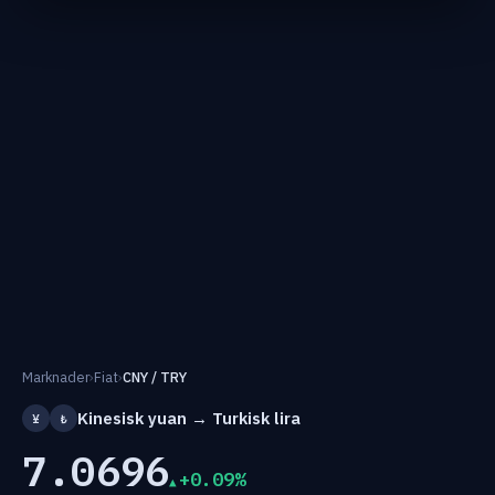
Marknader
›
Fiat
›
CNY / TRY
Kinesisk yuan → Turkisk lira
¥
₺
7.0696
+0.09%