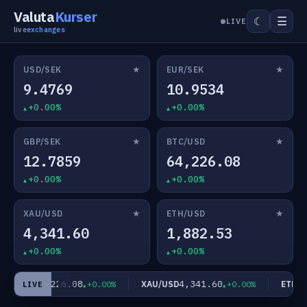
Valuta
Kurser
☰
☾
LIVE
live
exchanges
★
★
USD/SEK
EUR/SEK
9.4769
10.9534
+0.00%
+0.00%
★
★
GBP/SEK
BTC/USD
12.7859
64,226.08
+0.00%
+0.00%
★
★
XAU/USD
ETH/USD
4,341.60
1,882.53
+0.00%
+0.00%
64,226.08
4,341.60
C/USD
XAU/USD
ETH/US
+0.00%
+0.00%
LIVE