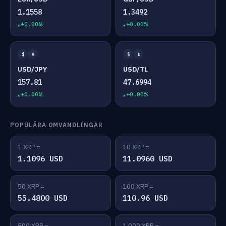
1.1558
1.3492
+0.00%
+0.00%
$
¥
$
₺
USD/JPY
USD/TL
157.81
47.6994
+0.00%
+0.00%
POPULÄRA OMVANDLINGAR
1 XRP =
10 XRP =
1.1096 USD
11.0960 USD
50 XRP =
100 XRP =
55.4800 USD
110.96 USD
500 XRP =
1,000 XRP =