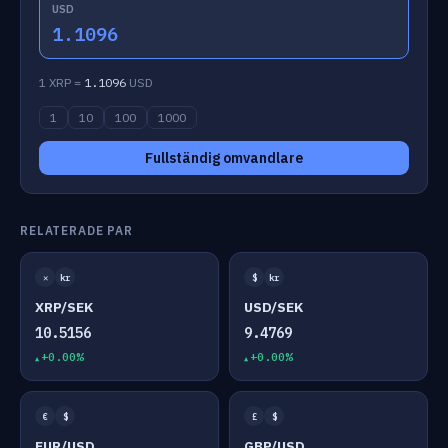
USD
1.1096
1 XRP =
1.1096
USD
1
10
100
1000
Fullständig omvandlare
RELATERADE PAR
✕
kr
$
kr
XRP/SEK
USD/SEK
10.5156
9.4769
+0.00%
+0.00%
€
$
£
$
EUR/USD
GBP/USD