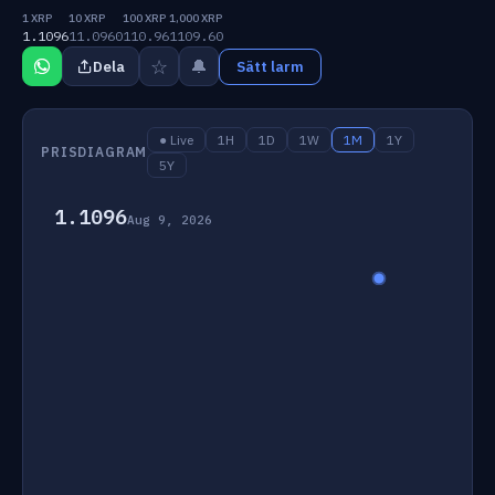
1 XRP
10 XRP
100 XRP
1,000 XRP
1.1096
11.0960
110.96
1109.60
☆
🔔
Dela
Sätt larm
● Live
1H
1D
1W
1M
1Y
PRISDIAGRAM
5Y
1.1096
Aug 9, 2026