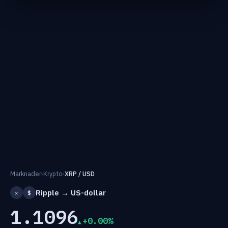
Marknader
›
Krypto
›
XRP / USD
Ripple → US-dollar
✕
$
1.1096
+0.00%