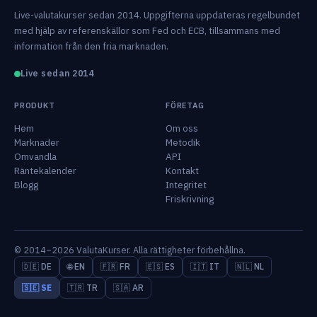
Live-valutakurser sedan 2014. Uppgifterna uppdateras regelbundet
med hjälp av referenskällor som Fed och ECB, tillsammans med
information från den fria marknaden.
Live sedan 2014
PRODUKT
FÖRETAG
Hem
Om oss
Marknader
Metodik
Omvandla
API
Räntekalender
Kontakt
Blogg
Integritet
Friskrivning
© 2014–2026 ValutaKurser. Alla rättigheter förbehållna.
🇩🇪 DE
🌐 EN
🇫🇷 FR
🇪🇸 ES
🇮🇹 IT
🇳🇱 NL
🇸🇪 SE
🇹🇷 TR
🇸🇦 AR