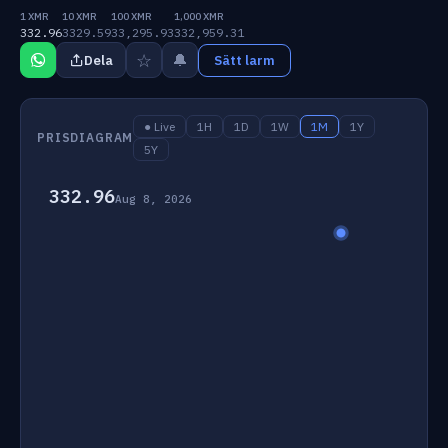
1 XMR
10 XMR
100 XMR
1,000 XMR
332.96
3329.59
33,295.93
332,959.31
☆
🔔
Dela
Sätt larm
● Live
1H
1D
1W
1M
1Y
PRISDIAGRAM
5Y
332.96
Aug 8, 2026