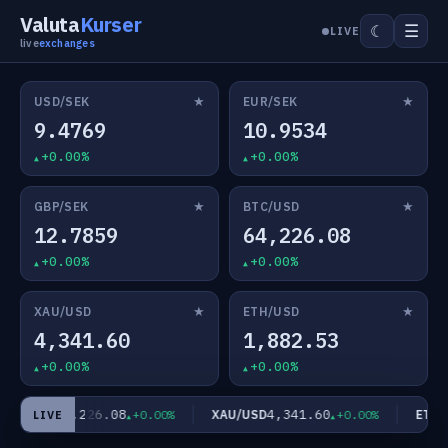
Valuta
Kurser
☰
☾
LIVE
live
exchanges
★
★
USD/SEK
EUR/SEK
9.4769
10.9534
+0.00%
+0.00%
★
★
GBP/SEK
BTC/USD
12.7859
64,226.08
+0.00%
+0.00%
★
★
XAU/USD
ETH/USD
4,341.60
1,882.53
+0.00%
+0.00%
64,226.08
4,341.60
TC/USD
XAU/USD
ETH/U
+0.00%
+0.00%
LIVE