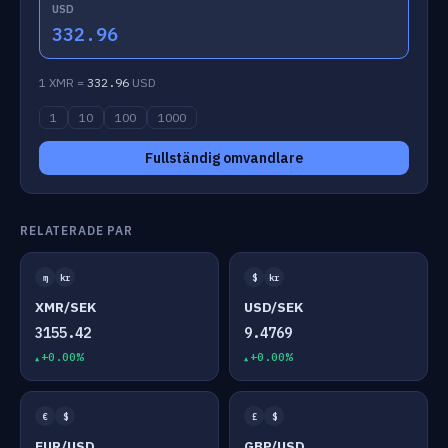
USD
332.96
1 XMR =
332.96
USD
1
10
100
1000
Fullständig omvandlare
RELATERADE PAR
ɱ
kr
$
kr
XMR/SEK
USD/SEK
3155.42
9.4769
+0.00%
+0.00%
€
$
£
$
EUR/USD
GBP/USD