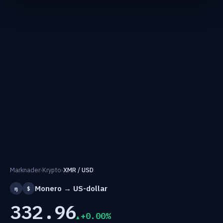
Marknader
›
Krypto
›
XMR / USD
Monero → US-dollar
ɱ
$
332.96
+0.00%