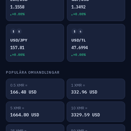
1.1558
1.3492
+0.00%
+0.00%
$
¥
$
₺
USD/JPY
USD/TL
157.81
47.6994
+0.00%
+0.00%
POPULÄRA OMVANDLINGAR
0.5 XMR =
1 XMR =
166.48 USD
332.96 USD
5 XMR =
10 XMR =
1664.80 USD
3329.59 USD
25 XMR =
50 XMR =