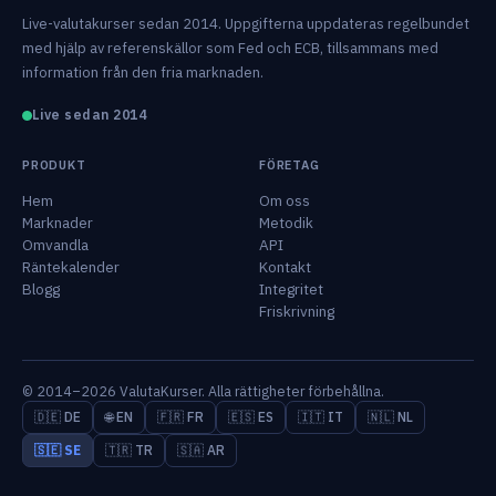
Live-valutakurser sedan 2014. Uppgifterna uppdateras regelbundet
med hjälp av referenskällor som Fed och ECB, tillsammans med
information från den fria marknaden.
Live sedan 2014
PRODUKT
FÖRETAG
Hem
Om oss
Marknader
Metodik
Omvandla
API
Räntekalender
Kontakt
Blogg
Integritet
Friskrivning
© 2014–2026 ValutaKurser. Alla rättigheter förbehållna.
🇩🇪 DE
🌐 EN
🇫🇷 FR
🇪🇸 ES
🇮🇹 IT
🇳🇱 NL
🇸🇪 SE
🇹🇷 TR
🇸🇦 AR