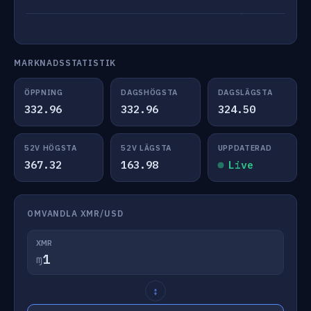
MARKNADSSTATISTIK
ÖPPNING
DAGSHÖGSTA
DAGSLÄGSTA
332.96
332.96
324.50
52V HÖGSTA
52V LÄGSTA
UPPDATERAD
367.32
163.98
Live
OMVANDLA XMR/USD
XMR
ɱ
↕