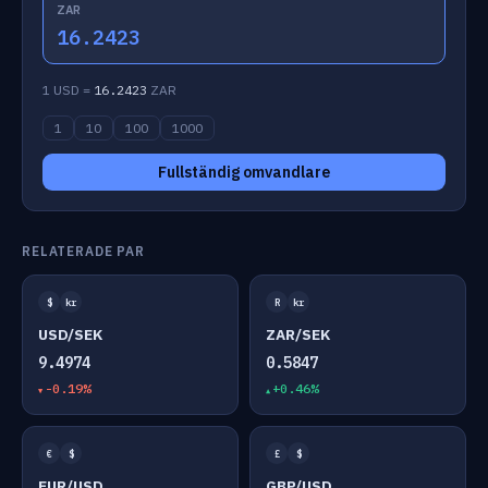
ZAR
16.2423
1 USD =
16.2423
ZAR
1
10
100
1000
Fullständig omvandlare
RELATERADE PAR
$
kr
R
kr
USD/SEK
ZAR/SEK
9.4974
0.5847
-0.19%
+0.46%
€
$
£
$
EUR/USD
GBP/USD