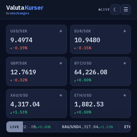
Valuta
Kurser
☰
☾
LIVE
live
exchanges
★
★
USD/SEK
EUR/SEK
9.4974
10.9480
-0.19%
-0.15%
★
★
GBP/SEK
BTC/USD
12.7619
64,226.08
-0.32%
+0.00%
★
★
XAU/USD
ETH/USD
4,317.04
1,882.53
+1.53%
+0.00%
64,226.08
4,317.04
C/USD
XAU/USD
ETH/US
+0.00%
+1.53%
LIVE