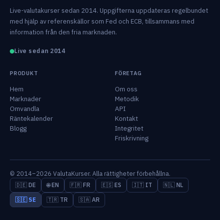
Live-valutakurser sedan 2014. Uppgifterna uppdateras regelbundet
med hjälp av referenskällor som Fed och ECB, tillsammans med
information från den fria marknaden.
Live sedan 2014
PRODUKT
FÖRETAG
Hem
Om oss
Marknader
Metodik
Omvandla
API
Räntekalender
Kontakt
Blogg
Integritet
Friskrivning
© 2014–2026 ValutaKurser. Alla rättigheter förbehållna.
🇩🇪 DE
🌐 EN
🇫🇷 FR
🇪🇸 ES
🇮🇹 IT
🇳🇱 NL
🇸🇪 SE
🇹🇷 TR
🇸🇦 AR