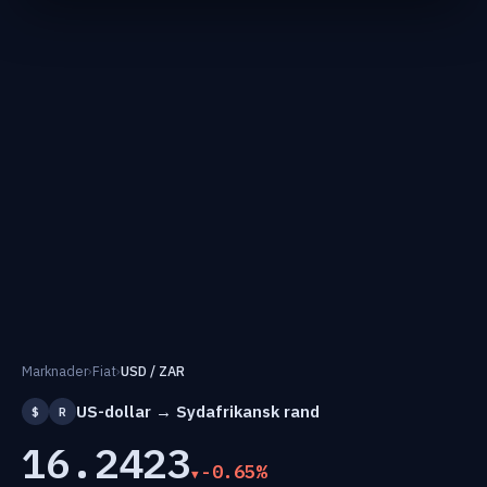
Marknader
›
Fiat
›
USD / ZAR
US-dollar → Sydafrikansk rand
$
R
16.2423
-0.65%