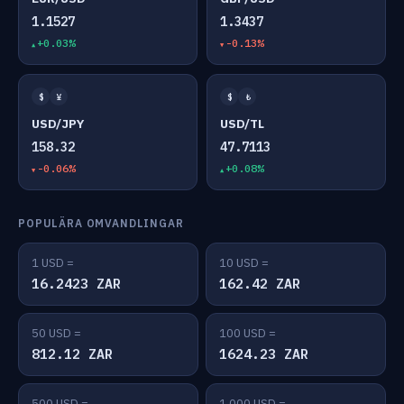
1.1527
1.3437
+0.03%
-0.13%
$
¥
$
₺
USD/JPY
USD/TL
158.32
47.7113
-0.06%
+0.08%
POPULÄRA OMVANDLINGAR
1 USD =
10 USD =
16.2423 ZAR
162.42 ZAR
50 USD =
100 USD =
812.12 ZAR
1624.23 ZAR
500 USD =
1,000 USD =