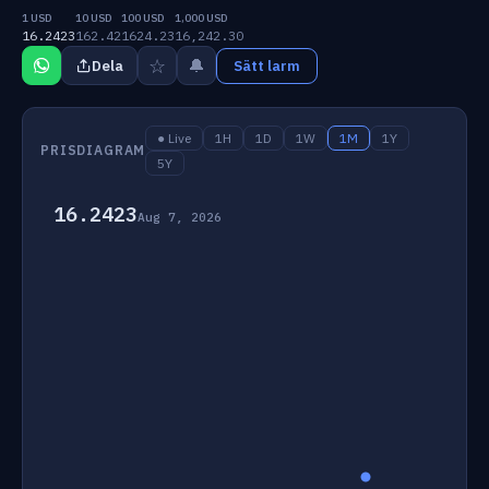
1 USD
10 USD
100 USD
1,000 USD
16.2423
162.42
1624.23
16,242.30
☆
🔔
Dela
Sätt larm
● Live
1H
1D
1W
1M
1Y
PRISDIAGRAM
5Y
16.2423
Aug 7, 2026