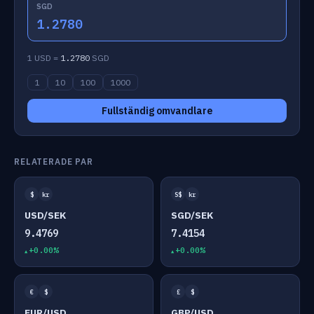
SGD
1.2780
1 USD =
1.2780
SGD
1
10
100
1000
Fullständig omvandlare
RELATERADE PAR
$
kr
S$
kr
USD/SEK
SGD/SEK
9.4769
7.4154
+0.00%
+0.00%
€
$
£
$
EUR/USD
GBP/USD