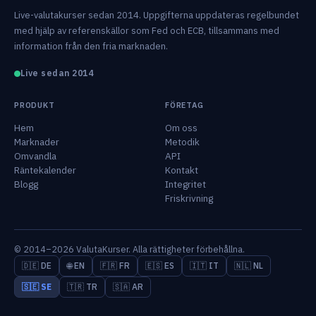
Live-valutakurser sedan 2014. Uppgifterna uppdateras regelbundet
med hjälp av referenskällor som Fed och ECB, tillsammans med
information från den fria marknaden.
Live sedan 2014
PRODUKT
FÖRETAG
Hem
Om oss
Marknader
Metodik
Omvandla
API
Räntekalender
Kontakt
Blogg
Integritet
Friskrivning
© 2014–2026 ValutaKurser. Alla rättigheter förbehållna.
🇩🇪 DE
🌐 EN
🇫🇷 FR
🇪🇸 ES
🇮🇹 IT
🇳🇱 NL
🇸🇪 SE
🇹🇷 TR
🇸🇦 AR