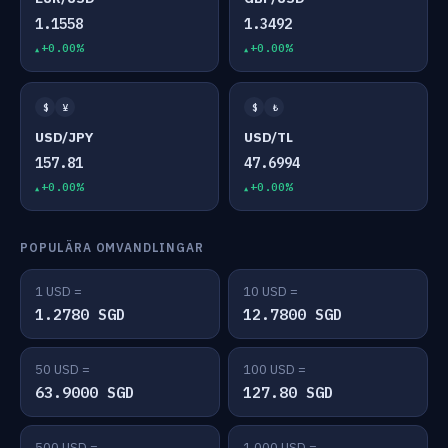
1.1558
1.3492
+0.00%
+0.00%
$
¥
$
₺
USD/JPY
USD/TL
157.81
47.6994
+0.00%
+0.00%
POPULÄRA OMVANDLINGAR
1 USD =
10 USD =
1.2780 SGD
12.7800 SGD
50 USD =
100 USD =
63.9000 SGD
127.80 SGD
500 USD =
1,000 USD =