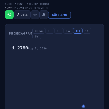
1 USD
10 USD
100 USD
1,000 USD
1.2780
12.7800
127.80
1278.00
☆
🔔
Dela
Sätt larm
● Live
1H
1D
1W
1M
1Y
PRISDIAGRAM
5Y
1.2780
Aug 8, 2026