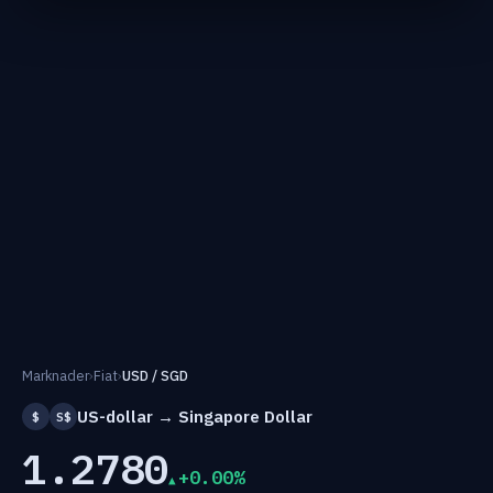
Marknader
›
Fiat
›
USD / SGD
US-dollar → Singapore Dollar
$
S$
1.2780
+0.00%