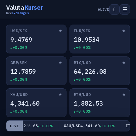
Valuta
Kurser
☰
☾
LIVE
live
exchanges
★
★
USD/SEK
EUR/SEK
9.4769
10.9534
+0.00%
+0.00%
★
★
GBP/SEK
BTC/USD
12.7859
64,226.08
+0.00%
+0.00%
★
★
XAU/USD
ETH/USD
4,341.60
1,882.53
+0.00%
+0.00%
64,226.08
4,341.60
TC/USD
XAU/USD
ETH/U
+0.00%
+0.00%
LIVE