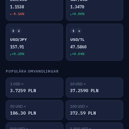
1.1538
1.3470
-0.16%
+0.00%
$
¥
$
₺
USD/JPY
USD/TL
157.91
47.5860
+0.20%
+0.04%
POPULÄRA OMVANDLINGAR
1 USD =
10 USD =
3.7259 PLN
37.2590 PLN
50 USD =
100 USD =
186.30 PLN
372.59 PLN
500 USD =
1,000 USD =