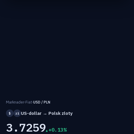
Marknader
›
Fiat
›
USD / PLN
US-dollar → Polsk zloty
$
zł
3.7259
+0.13%