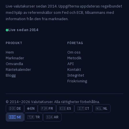
Live-valutakurser sedan 2014. Uppgifterna uppdateras regelbundet
med hjälp av referenskällor som Fed och ECB, tillsammans med
information från den fria marknaden.
Live sedan 2014
PRODUKT
FÖRETAG
Hem
Om oss
Marknader
Metodik
Omvandla
API
Räntekalender
Kontakt
Blogg
Integritet
Friskrivning
© 2014–2026 ValutaKurser. Alla rättigheter förbehållna.
🇩🇪 DE
🌐 EN
🇫🇷 FR
🇪🇸 ES
🇮🇹 IT
🇳🇱 NL
🇸🇪 SE
🇹🇷 TR
🇸🇦 AR