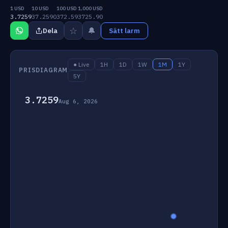
1 USD
10 USD
100 USD
1,000 USD
3.7259
37.2590
372.59
3725.90
☆
🔔
Dela
Sätt larm
● Live
1H
1D
1W
1M
1Y
PRISDIAGRAM
5Y
3.7259
Aug 6, 2026