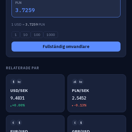
PLN
3.7259
1 USD =
3.7259
PLN
1
10
100
1000
Fullständig omvandlare
RELATERADE PAR
$
kr
zł
kr
USD/SEK
PLN/SEK
9.4831
2.5452
+0.00%
-0.13%
€
$
£
$
EUR/USD
GBP/USD