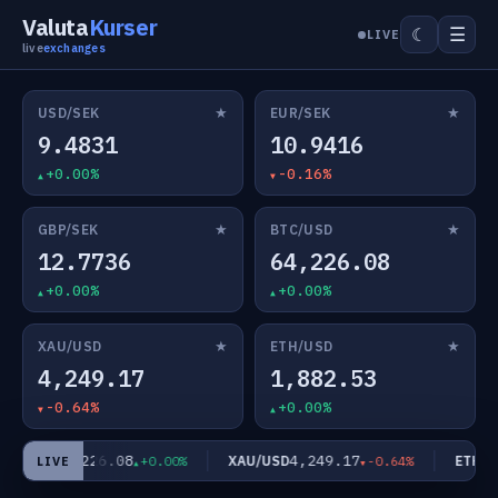
Valuta
Kurser
☰
☾
LIVE
live
exchanges
★
★
USD/SEK
EUR/SEK
9.4831
10.9416
+0.00%
-0.16%
★
★
GBP/SEK
BTC/USD
12.7736
64,226.08
+0.00%
+0.00%
★
★
XAU/USD
ETH/USD
4,249.17
1,882.53
-0.64%
+0.00%
64,226.08
4,249.17
C/USD
XAU/USD
ETH/US
+0.00%
-0.64%
LIVE