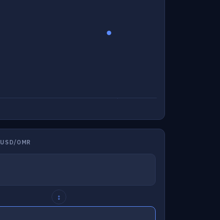
 USD/OMR
↕