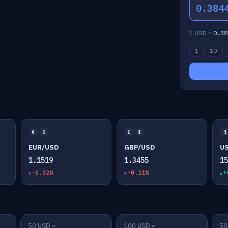
0.384
1 USD =
0.38
1
10
€
$
£
$
$
EUR/USD
GBP/USD
U
1.1519
1.3455
1
-0.32%
-0.11%
+
50 USD =
100 USD =
50