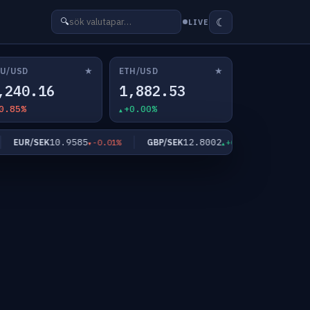
☾
🔍
LIVE
★
★
U/USD
ETH/USD
,240.16
1,882.53
0.85%
+0.00%
10.9585
12.8002
6
EUR/SEK
GBP/SEK
BTC/USD
-0.01%
+0.21%