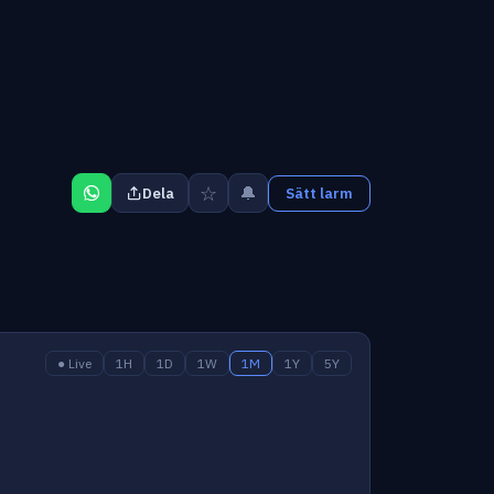
☆
🔔
Dela
Sätt larm
● Live
1H
1D
1W
1M
1Y
5Y