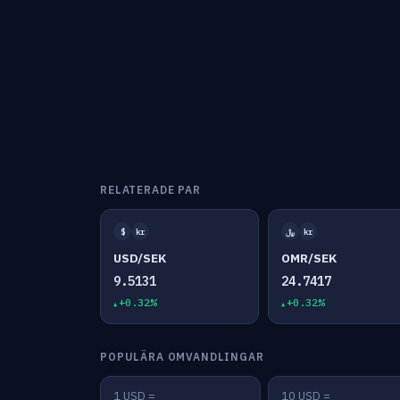
RELATERADE PAR
$
kr
﷼
kr
USD/SEK
OMR/SEK
9.5131
24.7417
+0.32%
+0.32%
POPULÄRA OMVANDLINGAR
1 USD =
10 USD =