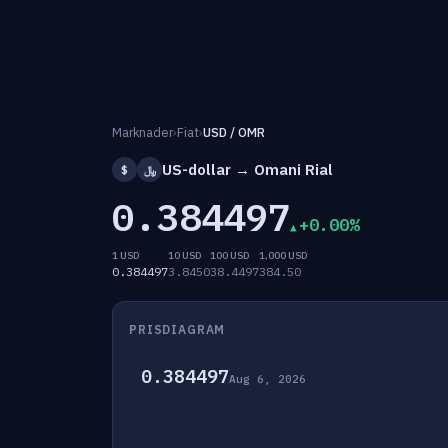
Marknader
›
Fiat
›
USD / OMR
US-dollar → Omani Rial
$
﷼
0.384497
+0.00%
1 USD
10 USD
100 USD
1,000 USD
0.384497
3.8450
38.4497
384.50
PRISDIAGRAM
0.384497
Aug 6, 2026