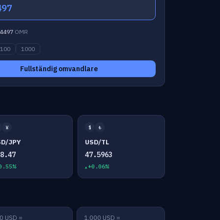
497
4497
OMR
100
1000
Fullständig omvandlare
¥
$
₺
SD/JPY
USD/TL
58.47
47.5963
0.55%
+0.06%
0 USD =
1,000 USD =