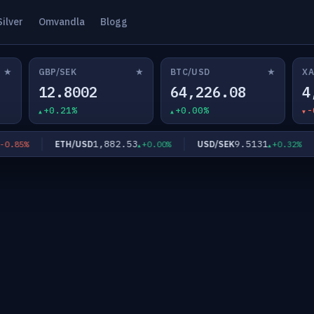
Silver
Omvandla
Blogg
★
★
★
GBP/SEK
BTC/USD
XA
12.8002
64,226.08
4
+0.21%
+0.00%
-
1,882.53
9.5131
ETH/USD
USD/SEK
85%
+0.00%
+0.32%