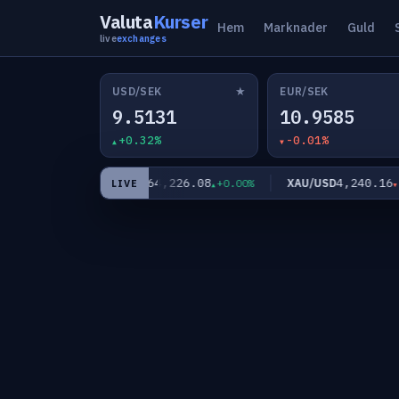
Valuta
Kurser
Hem
Marknader
Guld
live
exchanges
★
USD/SEK
EUR/SEK
9.5131
10.9585
+0.32%
-0.01%
2
64,226.08
4,240.16
BTC/USD
XAU/USD
+0.21%
+0.00%
-0.
LIVE