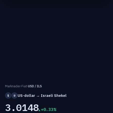
Marknader
›
Fiat
›
USD / ILS
US-dollar → Israeli Shekel
$
₪
3.0148
+0.33%