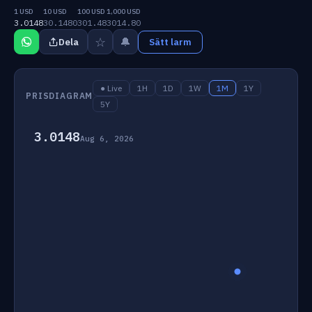
1 USD
10 USD
100 USD
1,000 USD
3.0148
30.1480
301.48
3014.80
☆
🔔
Dela
Sätt larm
● Live
1H
1D
1W
1M
1Y
PRISDIAGRAM
5Y
3.0148
Aug 6, 2026