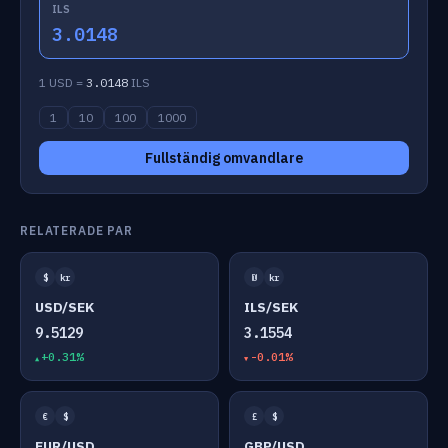
ILS
3.0148
1 USD =
3.0148
ILS
1
10
100
1000
Fullständig omvandlare
RELATERADE PAR
$
kr
₪
kr
USD/SEK
ILS/SEK
9.5129
3.1554
+0.31%
-0.01%
€
$
£
$
EUR/USD
GBP/USD