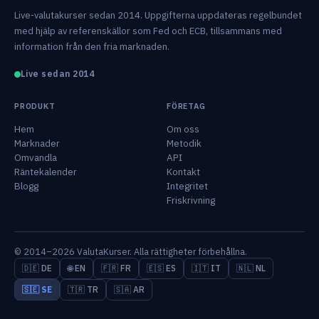
Live-valutakurser sedan 2014. Uppgifterna uppdateras regelbundet
med hjälp av referenskällor som Fed och ECB, tillsammans med
information från den fria marknaden.
Live sedan 2014
PRODUKT
FÖRETAG
Hem
Om oss
Marknader
Metodik
Omvandla
API
Räntekalender
Kontakt
Blogg
Integritet
Friskrivning
© 2014–2026 ValutaKurser. Alla rättigheter förbehållna.
🇩🇪 DE
🌐 EN
🇫🇷 FR
🇪🇸 ES
🇮🇹 IT
🇳🇱 NL
🇸🇪 SE
🇹🇷 TR
🇸🇦 AR