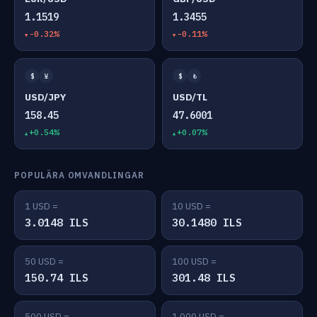
1.1519
1.3455
-0.32%
-0.11%
$
¥
$
₺
USD/JPY
USD/TL
158.45
47.6001
+0.54%
+0.07%
POPULÄRA OMVANDLINGAR
1 USD =
10 USD =
3.0148 ILS
30.1480 ILS
50 USD =
100 USD =
150.74 ILS
301.48 ILS
500 USD =
1,000 USD =