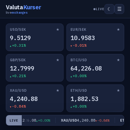
Valuta
Kurser
☰
☾
LIVE
live
exchanges
★
★
USD/SEK
EUR/SEK
9.5129
10.9583
+0.31%
-0.01%
★
★
GBP/SEK
BTC/USD
12.7999
64,226.08
+0.21%
+0.00%
★
★
XAU/USD
ETH/USD
4,240.88
1,882.53
-0.84%
+0.00%
64,226.08
4,240.88
TC/USD
XAU/USD
ETH/U
+0.00%
-0.84%
LIVE