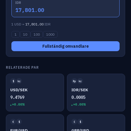
IDR
17,801.00
1 USD =
17,801.00
IDR
1
10
100
1000
Fullständig omvandlare
RELATERADE PAR
$
kr
Rp
kr
USD/SEK
IDR/SEK
9.4769
0.0005
+0.00%
+0.00%
€
$
£
$
EUR/USD
GBP/USD