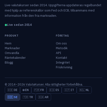
Live-valutakurser sedan 2014. Uppgifterna uppdateras regelbundet
med hjälp av referenskällor som Fed och ECB, tillsammans med
information från den fria marknaden.
Live sedan 2014
PRODUKT
FÖRETAG
Hem
Om oss
Marknader
Metodik
Omvandla
API
Räntekalender
Kontakt
Blogg
Integritet
Friskrivning
© 2014–2026 ValutaKurser. Alla rättigheter förbehållna.
🇩🇪 DE
🌐 EN
🇫🇷 FR
🇪🇸 ES
🇮🇹 IT
🇳🇱 NL
🇸🇪 SE
🇹🇷 TR
🇸🇦 AR