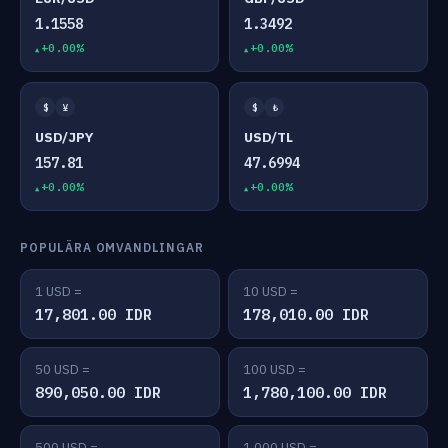
1.1558
1.3492
+0.00%
+0.00%
$
¥
$
₺
USD/JPY
USD/TL
157.81
47.6994
+0.00%
+0.00%
POPULÄRA OMVANDLINGAR
1 USD =
10 USD =
17,801.00 IDR
178,010.00 IDR
50 USD =
100 USD =
890,050.00 IDR
1,780,100.00 IDR
500 USD =
1,000 USD =