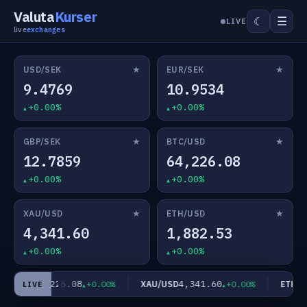
Valuta
Kurser
☰
☾
LIVE
live
exchanges
★
★
USD/SEK
EUR/SEK
9.4769
10.9534
+0.00%
+0.00%
★
★
GBP/SEK
BTC/USD
12.7859
64,226.08
+0.00%
+0.00%
★
★
XAU/USD
ETH/USD
4,341.60
1,882.53
+0.00%
+0.00%
64,226.08
4,341.60
C/USD
XAU/USD
ETH/US
+0.00%
+0.00%
LIVE