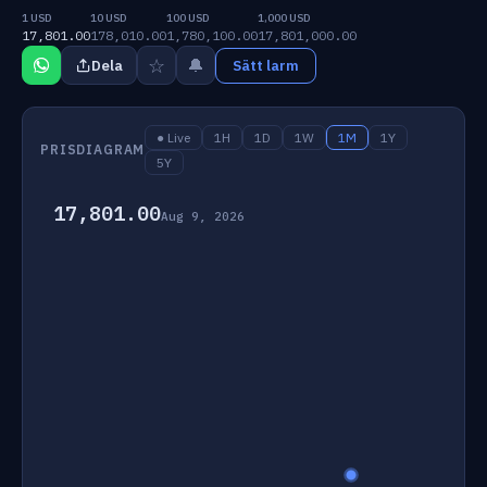
1 USD
10 USD
100 USD
1,000 USD
17,801.00
178,010.00
1,780,100.00
17,801,000.00
☆
🔔
Dela
Sätt larm
● Live
1H
1D
1W
1M
1Y
PRISDIAGRAM
5Y
17,801.00
Aug 9, 2026