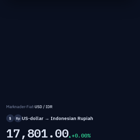
Marknader
›
Fiat
›
USD / IDR
US-dollar → Indonesian Rupiah
$
Rp
17,801.00
+0.00%