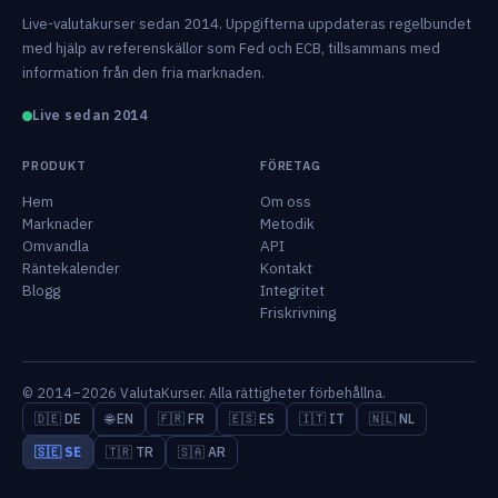
Live-valutakurser sedan 2014. Uppgifterna uppdateras regelbundet
med hjälp av referenskällor som Fed och ECB, tillsammans med
information från den fria marknaden.
Live sedan 2014
PRODUKT
FÖRETAG
Hem
Om oss
Marknader
Metodik
Omvandla
API
Räntekalender
Kontakt
Blogg
Integritet
Friskrivning
© 2014–2026 ValutaKurser. Alla rättigheter förbehållna.
🇩🇪 DE
🌐 EN
🇫🇷 FR
🇪🇸 ES
🇮🇹 IT
🇳🇱 NL
🇸🇪 SE
🇹🇷 TR
🇸🇦 AR