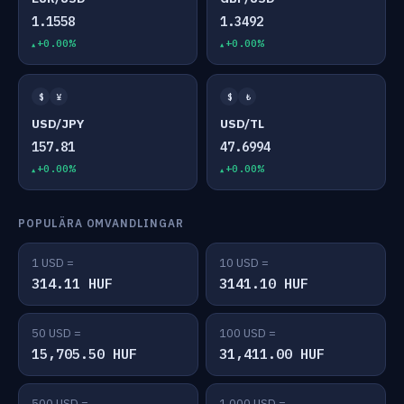
1.1558
1.3492
+0.00%
+0.00%
$
¥
$
₺
USD/JPY
USD/TL
157.81
47.6994
+0.00%
+0.00%
POPULÄRA OMVANDLINGAR
1 USD =
10 USD =
314.11 HUF
3141.10 HUF
50 USD =
100 USD =
15,705.50 HUF
31,411.00 HUF
500 USD =
1,000 USD =