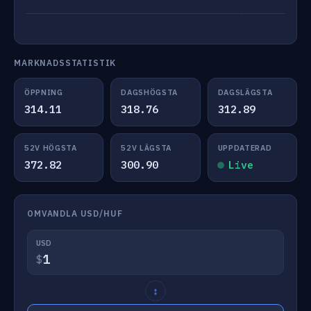
MARKNADSSTATISTIK
ÖPPNING
DAGSHÖGSTA
DAGSLÄGSTA
314.11
318.76
312.89
52V HÖGSTA
52V LÄGSTA
UPPDATERAD
372.82
300.90
Live
OMVANDLA USD/HUF
USD
$
↕