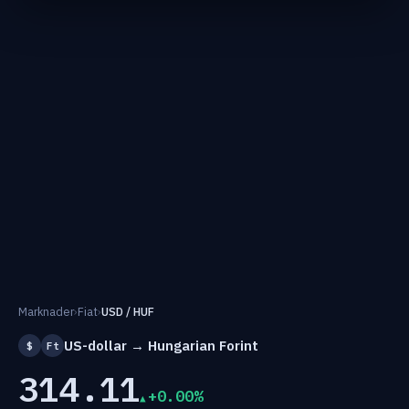
Marknader
›
Fiat
›
USD / HUF
US-dollar → Hungarian Forint
$
Ft
314.11
+0.00%