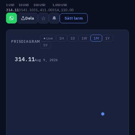
1 USD
10 USD
100 USD
1,000 USD
314.11
3141.10
31,411.00
314,110.00
☆
🔔
Dela
Sätt larm
● Live
1H
1D
1W
1M
1Y
PRISDIAGRAM
5Y
314.11
Aug 9, 2026