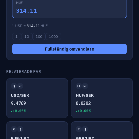
HUF
314.11
1 USD =
314.11
HUF
1
10
100
1000
Fullständig omvandlare
RELATERADE PAR
$
kr
Ft
kr
USD/SEK
HUF/SEK
9.4769
0.0302
+0.00%
+0.00%
€
$
£
$
EUR/USD
GBP/USD