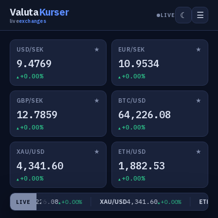
Valuta
Kurser
☰
☾
LIVE
live
exchanges
★
★
USD/SEK
EUR/SEK
9.4769
10.9534
+0.00%
+0.00%
★
★
GBP/SEK
BTC/USD
12.7859
64,226.08
+0.00%
+0.00%
★
★
XAU/USD
ETH/USD
4,341.60
1,882.53
+0.00%
+0.00%
64,226.08
4,341.60
C/USD
XAU/USD
ETH/US
+0.00%
+0.00%
LIVE