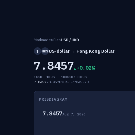
Marknader
›
Fiat
›
USD / HKD
US-dollar → Hong Kong Dollar
$
HK$
7.8457
+0.02%
1 USD
10 USD
100 USD
1,000 USD
7.8457
78.4570
784.57
7845.70
PRISDIAGRAM
7.8457
Aug 7, 2026