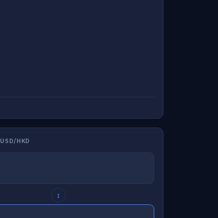
 USD/HKD
↕