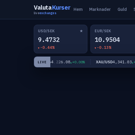
Valuta
Kurser
Hem
Marknader
Guld
live
exchanges
★
USD/SEK
EUR/SEK
9.4732
10.9504
-0.44%
-0.13%
1
64,226.08
4,341.03
BTC/USD
XAU/USD
-0.13%
+0.00%
+2.
LIVE