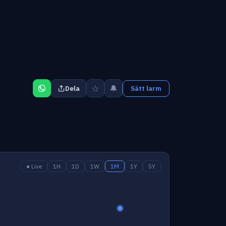
☆
🔔
Dela
Sätt larm
● Live
1H
1D
1W
1M
1Y
5Y