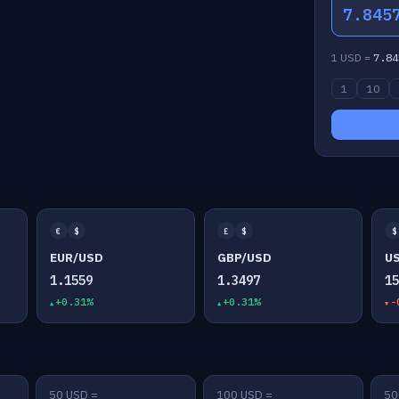
7.845
1 USD =
7.84
1
10
€
$
£
$
$
EUR/USD
GBP/USD
U
1.1559
1.3497
1
+0.31%
+0.31%
-
50 USD =
100 USD =
50