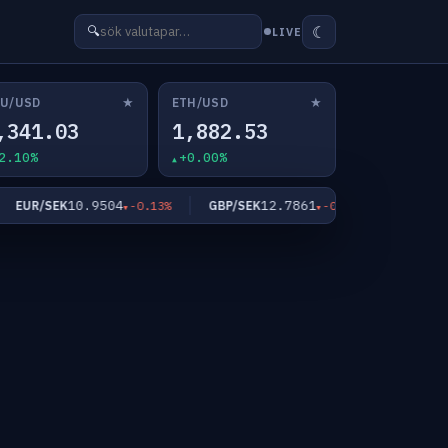
☾
🔍
LIVE
★
★
U/USD
ETH/USD
,341.03
1,882.53
2.10%
+0.00%
10.9504
12.7861
6
EUR/SEK
GBP/SEK
BTC/USD
-0.13%
-0.13%