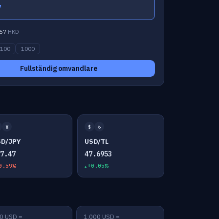
7
57
HKD
100
1000
Fullständig omvandlare
¥
$
₺
SD/JPY
USD/TL
57.47
47.6953
0.59%
+0.05%
0 USD =
1,000 USD =