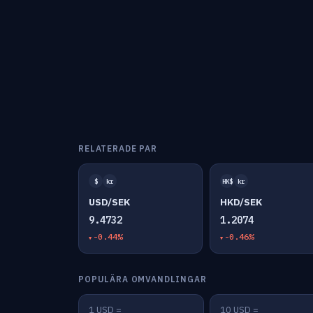
RELATERADE PAR
$
kr
HK$
kr
USD/SEK
HKD/SEK
9.4732
1.2074
-0.44%
-0.46%
POPULÄRA OMVANDLINGAR
1 USD =
10 USD =