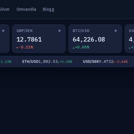
Silver
Omvandla
Blogg
★
★
★
GBP/SEK
BTC/USD
XA
12.7861
64,226.08
4
-0.13%
+0.00%
+
1,882.53
9.4732
ETH/USD
USD/SEK
10%
+0.00%
-0.44%