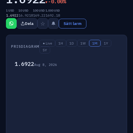
-0.00%
1 USD
10 USD
100 USD
1,000 USD
1.6922
16.9218
169.22
1692.18
☆
🔔
Dela
Sätt larm
● Live
1H
1D
1W
1M
1Y
PRISDIAGRAM
5Y
1.6922
Aug 8, 2026