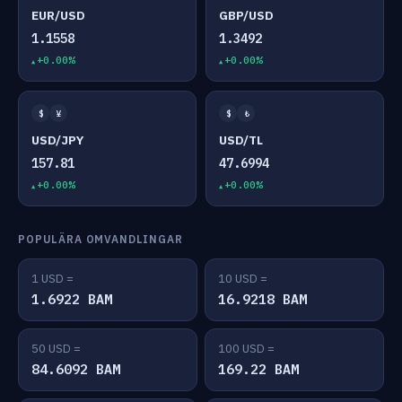
EUR/USD
GBP/USD
1.1558
1.3492
+0.00%
+0.00%
$
¥
$
₺
USD/JPY
USD/TL
157.81
47.6994
+0.00%
+0.00%
POPULÄRA OMVANDLINGAR
1 USD =
10 USD =
1.6922 BAM
16.9218 BAM
50 USD =
100 USD =
84.6092 BAM
169.22 BAM