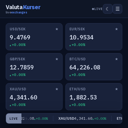
Valuta
Kurser
☰
☾
LIVE
live
exchanges
★
★
USD/SEK
EUR/SEK
9.4769
10.9534
+0.00%
+0.00%
★
★
GBP/SEK
BTC/USD
12.7859
64,226.08
+0.00%
+0.00%
★
★
XAU/USD
ETH/USD
4,341.60
1,882.53
+0.00%
+0.00%
64,226.08
4,341.60
C/USD
XAU/USD
ETH/US
+0.00%
+0.00%
LIVE