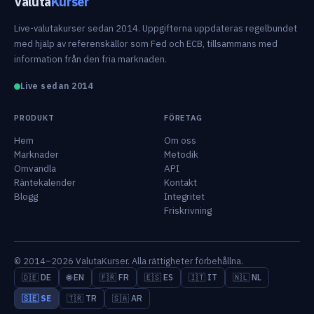
Valuta
Kurser
Live-valutakurser sedan 2014. Uppgifterna uppdateras regelbundet
med hjälp av referenskällor som Fed och ECB, tillsammans med
information från den fria marknaden.
Live sedan 2014
PRODUKT
FÖRETAG
Hem
Om oss
Marknader
Metodik
Omvandla
API
Räntekalender
Kontakt
Blogg
Integritet
Friskrivning
© 2014–2026 ValutaKurser. Alla rättigheter förbehållna.
🇩🇪 DE
🌐 EN
🇫🇷 FR
🇪🇸 ES
🇮🇹 IT
🇳🇱 NL
🇸🇪 SE
🇹🇷 TR
🇸🇦 AR