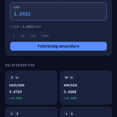
BAM
1.6922
1 USD =
1.6922
BAM
1
10
100
1000
Fullständig omvandlare
RELATERADE PAR
$
kr
KM
kr
USD/SEK
KM/SEK
9.4769
5.6004
+0.00%
+0.00%
€
$
£
$