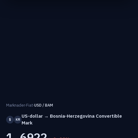
Marknader
›
Fiat
›
USD / BAM
US-dollar → Bosnia-Herzegovina Convertible
$
KM
Mark
1.6922