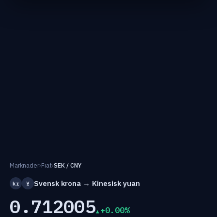
Marknader
›
Fiat
›
SEK / CNY
Svensk krona → Kinesisk yuan
kr
¥
0.712005
+0.00%