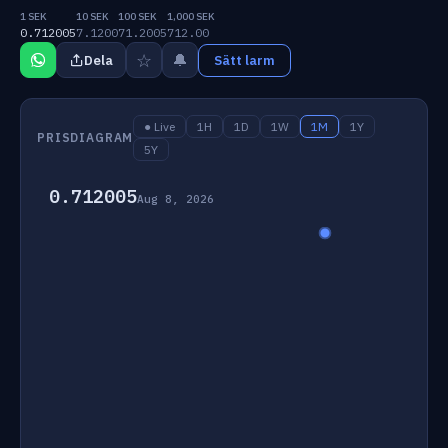
1 SEK
10 SEK
100 SEK
1,000 SEK
0.712005
7.1200
71.2005
712.00
☆
🔔
Dela
Sätt larm
● Live
1H
1D
1W
1M
1Y
PRISDIAGRAM
5Y
0.712005
Aug 8, 2026