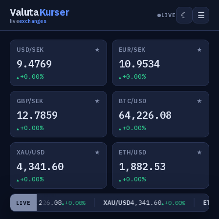
Valuta
Kurser
☰
☾
LIVE
live
exchanges
★
★
USD/SEK
EUR/SEK
9.4769
10.9534
+0.00%
+0.00%
★
★
GBP/SEK
BTC/USD
12.7859
64,226.08
+0.00%
+0.00%
★
★
XAU/USD
ETH/USD
4,341.60
1,882.53
+0.00%
+0.00%
64,226.08
4,341.60
TC/USD
XAU/USD
ETH/U
+0.00%
+0.00%
LIVE