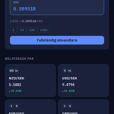
USD
0.589518
1 NZD =
0.589518
USD
1
10
100
1000
Fullständig omvandlare
RELATERADE PAR
NZ$
kr
$
kr
NZD/SEK
USD/SEK
5.5883
9.4794
+0.04%
+0.03%
€
$
£
$
EUR/USD
GBP/USD