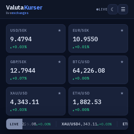
Valuta
Kurser
☰
☾
LIVE
live
exchanges
★
★
USD/SEK
EUR/SEK
9.4794
10.9550
+0.03%
+0.01%
★
★
GBP/SEK
BTC/USD
12.7944
64,226.08
+0.07%
+0.00%
★
★
XAU/USD
ETH/USD
4,343.11
1,882.53
+0.03%
+0.00%
64,226.08
4,343.11
C/USD
XAU/USD
ETH/US
+0.00%
+0.03%
LIVE