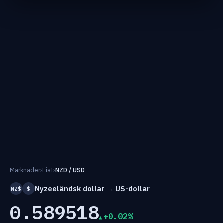
Marknader
›
Fiat
›
NZD / USD
Nyzeeländsk dollar → US-dollar
NZ$
$
0.589518
+0.02%