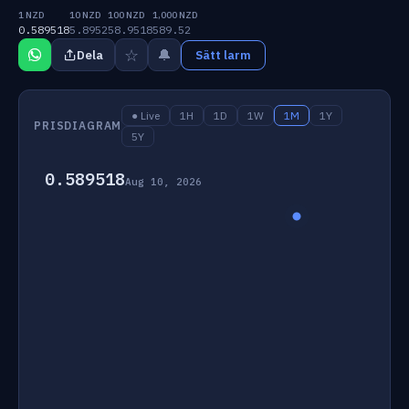
1 NZD
10 NZD
100 NZD
1,000 NZD
0.589518
5.8952
58.9518
589.52
☆
🔔
Dela
Sätt larm
● Live
1H
1D
1W
1M
1Y
PRISDIAGRAM
5Y
0.589518
Aug 10, 2026