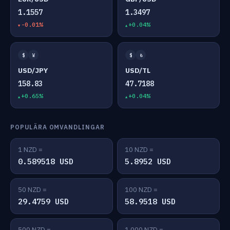
1.1557
1.3497
-0.01%
+0.04%
$
¥
$
₺
USD/JPY
USD/TL
158.83
47.7188
+0.65%
+0.04%
POPULÄRA OMVANDLINGAR
1 NZD =
10 NZD =
0.589518 USD
5.8952 USD
50 NZD =
100 NZD =
29.4759 USD
58.9518 USD
500 NZD =
1,000 NZD =