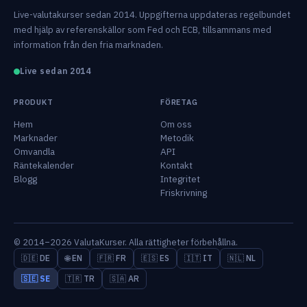
Live-valutakurser sedan 2014. Uppgifterna uppdateras regelbundet
med hjälp av referenskällor som Fed och ECB, tillsammans med
information från den fria marknaden.
Live sedan 2014
PRODUKT
FÖRETAG
Hem
Om oss
Marknader
Metodik
Omvandla
API
Räntekalender
Kontakt
Blogg
Integritet
Friskrivning
© 2014–2026 ValutaKurser. Alla rättigheter förbehållna.
🇩🇪 DE
🌐 EN
🇫🇷 FR
🇪🇸 ES
🇮🇹 IT
🇳🇱 NL
🇸🇪 SE
🇹🇷 TR
🇸🇦 AR