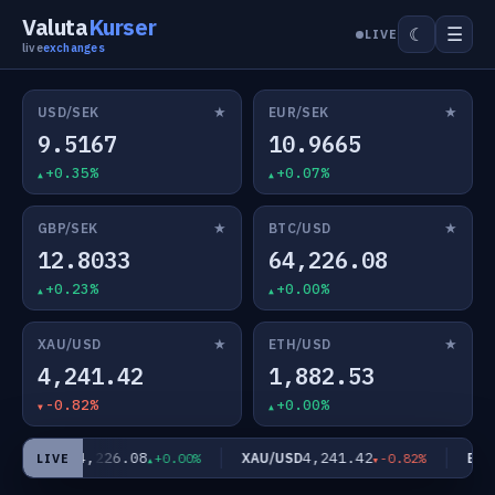
Valuta
Kurser
☰
☾
LIVE
live
exchanges
★
★
USD/SEK
EUR/SEK
9.5167
10.9665
+0.35%
+0.07%
★
★
GBP/SEK
BTC/USD
12.8033
64,226.08
+0.23%
+0.00%
★
★
XAU/USD
ETH/USD
4,241.42
1,882.53
-0.82%
+0.00%
64,226.08
4,241.42
BTC/USD
XAU/USD
ETH/
+0.00%
-0.82%
LIVE