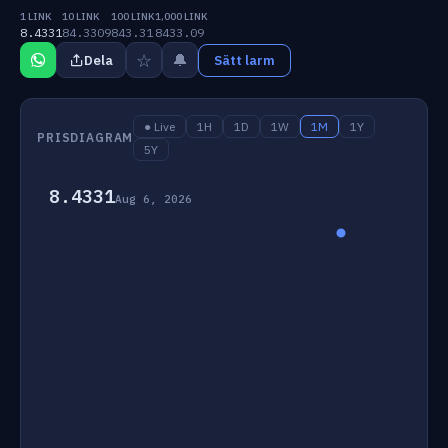
1 LINK
10 LINK
100 LINK
1,000 LINK
8.4331
84.3309
843.31
8433.09
☆
🔔
Dela
Sätt larm
● Live
1H
1D
1W
1M
1Y
PRISDIAGRAM
5Y
8.4331
Aug 6, 2026