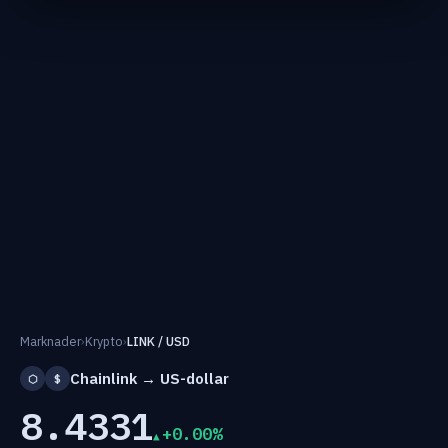
Marknader
›
Krypto
›
LINK / USD
Chainlink → US-dollar
⬡
$
8.4331
+0.00%