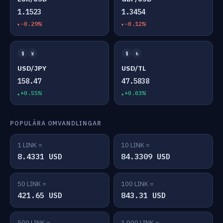
1.1523
1.3454
-0.29%
-0.12%
$
¥
$
₺
USD/JPY
USD/TL
158.47
47.5838
+0.55%
+0.03%
POPULÄRA OMVANDLINGAR
1 LINK =
10 LINK =
8.4331 USD
84.3309 USD
50 LINK =
100 LINK =
421.65 USD
843.31 USD
500 LINK =
1,000 LINK =