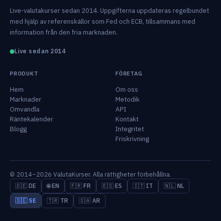
Live-valutakurser sedan 2014. Uppgifterna uppdateras regelbundet
med hjälp av referenskällor som Fed och ECB, tillsammans med
information från den fria marknaden.
Live sedan 2014
PRODUKT
FÖRETAG
Hem
Om oss
Marknader
Metodik
Omvandla
API
Räntekalender
Kontakt
Blogg
Integritet
Friskrivning
© 2014–2026 ValutaKurser. Alla rättigheter förbehållna.
🇩🇪 DE
🌐 EN
🇫🇷 FR
🇪🇸 ES
🇮🇹 IT
🇳🇱 NL
🇸🇪 SE
🇹🇷 TR
🇸🇦 AR