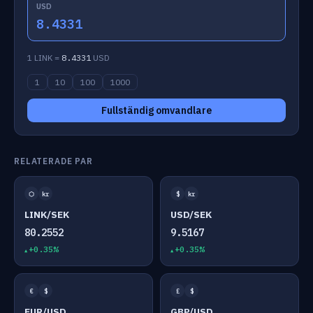
USD
8.4331
1 LINK =
8.4331
USD
1
10
100
1000
Fullständig omvandlare
RELATERADE PAR
⬡
kr
$
kr
LINK/SEK
USD/SEK
80.2552
9.5167
+0.35%
+0.35%
€
$
£
$
EUR/USD
GBP/USD