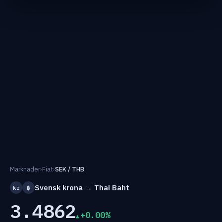
Marknader
›
Fiat
›
SEK / THB
Svensk krona → Thai Baht
kr
฿
3.4862
+0.00%