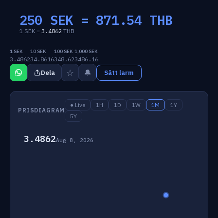
250 SEK =
871.54
THB
1 SEK =
3.4862
THB
1 SEK
10 SEK
100 SEK
1,000 SEK
3.4862
34.8616
348.62
3486.16
☆
🔔
Dela
Sätt larm
● Live
1H
1D
1W
1M
1Y
PRISDIAGRAM
5Y
3.4862
Aug 8, 2026