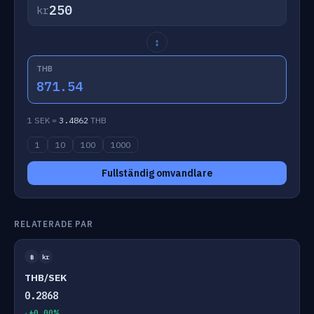
kr
↕
THB
871.54
1 SEK =
3.4862
THB
1
10
100
1000
Fullständig omvandlare
RELATERADE PAR
฿
kr
THB/SEK
0.2868
+0.00%