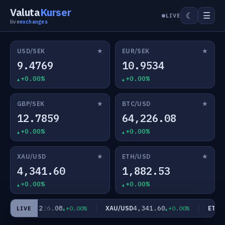
Valuta
Kurser
☰
☾
LIVE
live
exchanges
★
★
USD/SEK
EUR/SEK
9.4769
10.9534
+0.00%
+0.00%
★
★
GBP/SEK
BTC/USD
12.7859
64,226.08
+0.00%
+0.00%
★
★
XAU/USD
ETH/USD
4,341.60
1,882.53
+0.00%
+0.00%
64,226.08
4,341.60
TC/USD
XAU/USD
ETH/U
+0.00%
+0.00%
LIVE